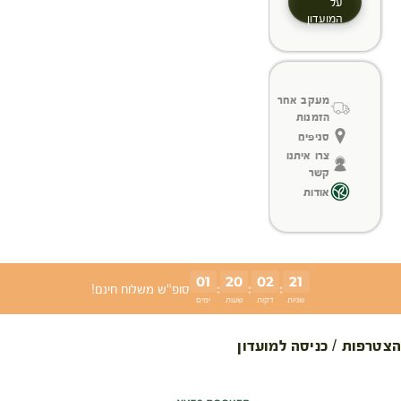
על
המועדון
מעקב אחר
הזמנות
סניפים
צרו איתנו
קשר
אודות
01
20
02
21
:
:
:
סופ"ש משלוח חינם!
שניות
דקות
שעות
ימים
הצטרפות / כניסה למועדון