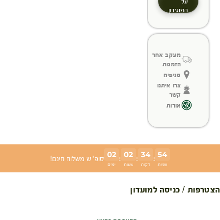
על
המועדון
מעקב אחר
הזמנות
סניפים
צרו איתנו
קשר
אודות
02
02
34
54
:
:
:
סופ"ש משלוח חינם!
שניות
דקות
שעות
ימים
הצטרפות / כניסה למועדון