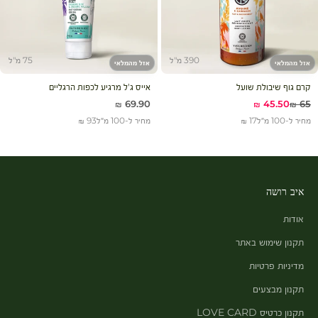
390 מ"ל
75 מ"ל
אזל מהמלאי
אזל מהמלאי
קרם גוף שיבולת שועל
אייס ג'ל מרגיע לכפות הרגליים
מחיר רגיל
מחיר מבצע
מחיר מבצע
69.90 ₪
45.50 ₪
65 ₪
מחיר ל-100 מ״ל
17 ₪
מחיר ל-100 מ״ל
93 ₪
איב רושה
אודות
תקנון שימוש באתר
מדיניות פרטיות
תקנון מבצעים
תקנון כרטיס LOVE CARD