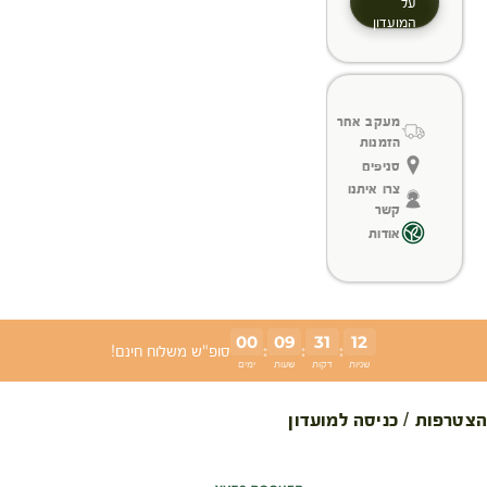
על
המועדון
מעקב אחר
הזמנות
סניפים
צרו איתנו
קשר
אודות
00
09
31
11
:
:
:
סופ"ש משלוח חינם!
שניות
דקות
שעות
ימים
הצטרפות / כניסה למועדון