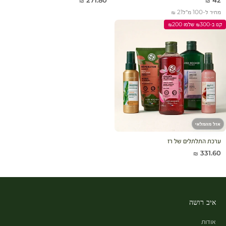
271.80 ₪
42 ₪
מחיר ל-100 מ״ל
21 ₪
קנו ב-₪300 שלמו ₪200
אזל מהמלאי
ערכת התלתלים של רז
מחיר מבצע
331.60 ₪
איב רושה
אודות