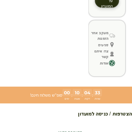
על
המועדון
מעקב אחר
הזמנות
סניפים
צרו איתנו
קשר
אודות
00
10
04
32
:
:
:
סופ"ש משלוח חינם!
שניות
דקות
שעות
ימים
הצטרפות / כניסה למועדון