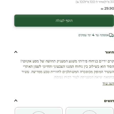
30 מ"ל
(
מחיר ל-100 מ״ל
100 ₪
)
חיר מבצע
29.90 ₪
הוסף לעגלה
עגלת קניות
אספקה עד 4 ימי עסקים
תיאור
קרם ידיים בניחוח פירותי משגע המעניק תחושה של מסע אקזוטי!
הסוד הוא בשילוב בין ניחוח המנגו הצבעוני והחיוני לשמן האתרי
העשיר המופק מכוסברה המשתלבים לחוויית טבע ממריצה. עשיר
בחמאת שיאה המעניקה לעור רכות נעימה
הצג עוד
דגשים