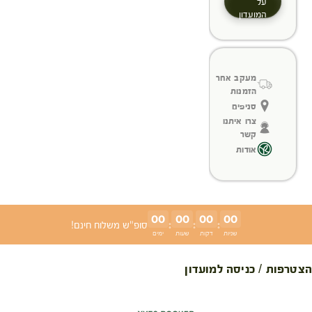
על
המועדון
מעקב אחר
הזמנות
סניפים
צרו איתנו
קשר
אודות
00
00
00
00
:
:
:
סופ"ש משלוח חינם!
שניות
דקות
שעות
ימים
הצטרפות / כניסה למועדון