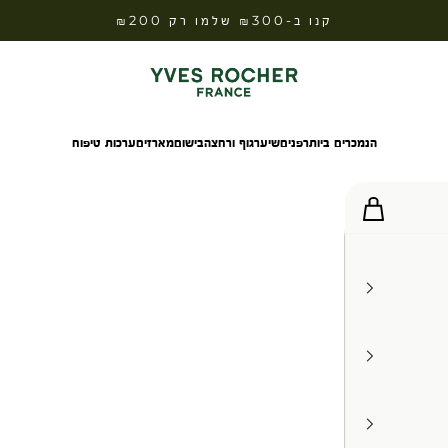
קנו ב-₪300 שלמו רק ₪200
Yves Rocher Israel
הנמכרים ביותר
פנים
שיער
גוף ורחצה
בישום
מארזים
ערכות טיפוח