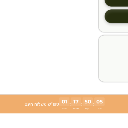
01
17
50
04
:
:
:
סופ"ש משלוח חינם!
שניות
דקות
שעות
ימים