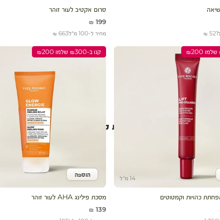
שיאה
סרום אקטיב לעור זוהר
מחיר מבצע
199 ₪
521 ₪
מחיר ל-100 מ״ל
663 ₪
קנו ב-₪300 שלמו ₪200
עגלת קניות
הוספה
לעגלה
הוסף לעגלה
14 מ"ל
פחתת כהויות וקמטוטים
מסכת פילינג AHA לעור זוהר
מחיר מבצע
139 ₪