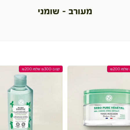
מעורב - שומני
קנו ב-₪300 שלמו ₪200