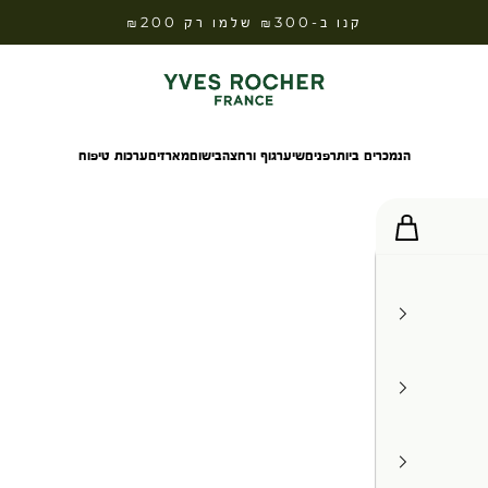
קנו ב-₪300 שלמו רק ₪200
Yves Rocher Israel
הנמכרים ביותר
פנים
שיער
גוף ורחצה
בישום
מארזים
ערכות טיפוח