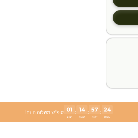
01
14
57
24
:
:
:
סופ"ש משלוח חינם!
שניות
דקות
שעות
ימים