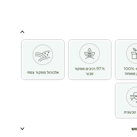
בקבוק מ-100%
97% רכיבים ממקור
אלכוהול ממקור צמחי
ממוחזר
טבעי
טבעונית
וש