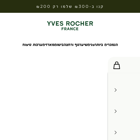
קנו ב-₪300 שלמו רק ₪200
Yves Rocher Israel
הנמכרים ביותר
פנים
שיער
גוף ורחצה
בישום
מארזים
ערכות טיפוח