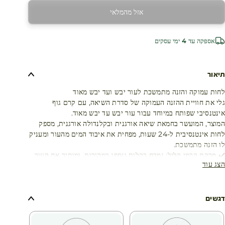
אזל מהמלאי
אספקה עד 4 ימי עסקים
תיאור
לחות עמוקה והזנה מתמשכת לעור יבש ועד יבש מאוד
גלי את חוויית ההזנה העמוקה של סדרת השיאה, עם קרם גוף
אינטנסיבי שפותח במיוחד עבור עור יבש עד יבש מאוד.
המוצר, המועשר בחמאת שיאה אורגנית ובקלנדולה אורגנית, מספק
לחות אינטנסיבית ל-24 שעות, מפחית את איבוד המים מהעור ומעניק
לו הזנה מתמשכת.
✔️ מרקם קרמי קליל: נמרח בקלות ונספג במהירות, ומותיר את העור
הצג עוד
רך ונעים למגע.
✔️ הזנה אינטנסיבית: חמאת השיאה מעשירה ומחדשת, בזמן
שהקלנדולה מרגיעה ומעניקה תחושת נוחות מיידית.
✔️ שימור לחות: מסייע להפחית איבוד מים מהעור, שומר על רמות
דגשים
הלחות ומגן מפני יובש.
תוצאות מוכחות: