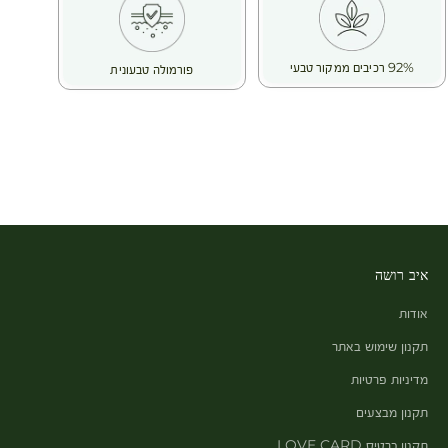
✨ מיידית:
העור מרגיש גמיש, נעים ומוזן לעומק -
95% מהמשתמשות דיווחו שהעור מרגיש מוזן לעומק
92% רכיבים ממקור טבעי
פורמולה טבעונית
✨ לאחר 28 ימים:
תחושת המתיחה נעלמת, והעור הופך לרך, נוח ומלטף – עם ניחוח
עדין שמשדרג את חוויית הטיפוח -
90% מהמשתמשות דיווחו שהעור מוגן מפני יובש ומשוקם
רכיב פעיל צמחי: חמאת שיאה
חמאת השיאה נבחרה בזכות תכונותיה המזינות והמחדשות. היא
מרגיעה עור יבש מאוד ומעניקה לו נוחות מיידית. חמאת השיאה
מופקת באופן אורגני, בסחר הוגן ובתהליך בר-קיימא במערב אפריקה.
בואי להעניק לעורך הזנה שמגיעה לו – לתחושת רכות ונוחות
מושלמת לאורך כל היום!
איב רושה
אודות
תקנון שימוש באתר
מדיניות פרטיות
תקנון מבצעים
תקנון כרטיס LOVE CARD