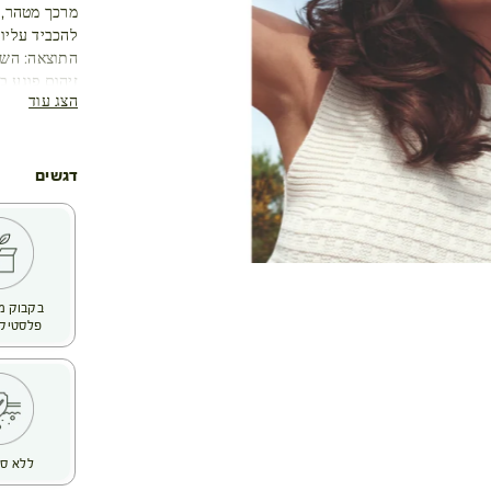
מרכך מטהר, 
להכביד עליו
התוצאה: השיע
זיהום פוגע ב
הצג עוד
בימינו קשה 
וכו', הפוגע ב
של הקרקפת. 
תעלות השיער
דגשים
שלנו בחרו בא
בשל יעילותה
לאחר שהשומן
ומבריק!
פלסטיק 
ללא סו