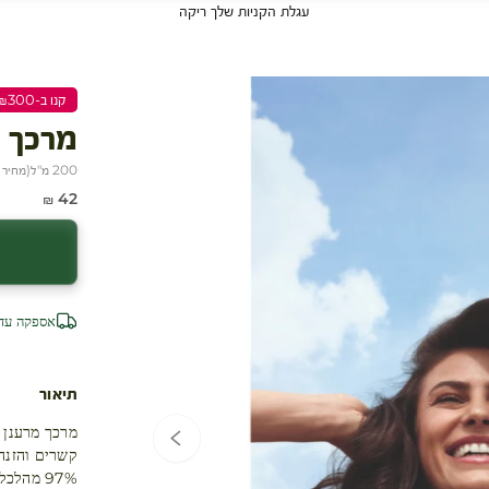
עגלת הקניות שלך ריקה
קנו ב-₪300 שלמו ₪200
מרכך 
200 מ"ל
(
מחיר ל-100
עגלת קניות
מחיר מבצע
42 ₪
אספקה עד 4 ימי עסק
תיאור
מרכך מרענן 
קשרים והזנה
97% מהלכלוך נעלם*!