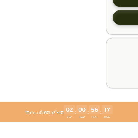
02
00
56
16
:
:
:
סופ"ש משלוח חינם!
שניות
דקות
שעות
ימים