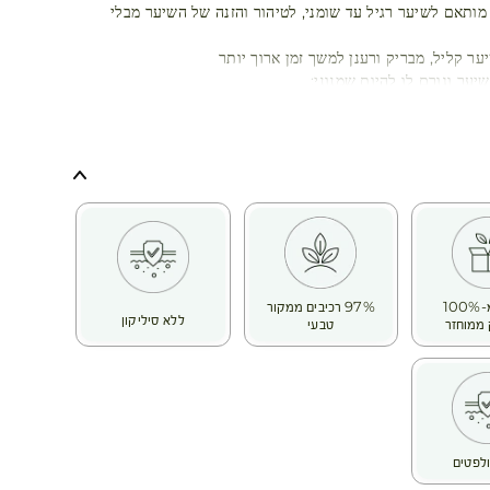
מותאם לשיער רגיל עד שומני, לטיהור והזנה של השיער מבלי
ר קליל, מבריק ורענן למשך זמן ארוך יותר
שיער וגורם לו להיות שמנוני:
להימנע מזיהום שנגרם כתוצאה מעישון, גשם, אבק, מיקרו-חלקיקים
שיער וביופיו. הוא נמצא בעיקר באוויר וגורם לחוסר איזון ורגישות
דבר זה גורם לשורשים להפוך שמנוניים במהירות ולהכביד על
, אשר נסתמות וגורמות לשיער להיראות עמום.
הודות לידע הייחודי שלהם בעולם הבוטני, חוקרי ה- Botanical Beauty®
צה אורגנית מטהרת מבריטני, הידועה בשם 'הקלשון של נפטון',
 בניקוי ובהפחתת הפרשת שומן עודף.
 העודף והלכלוך מוסרים, הקרקפת נותרת מטוהרת והשיער קליל
בקבוק מ-100%
97% רכיבים ממקור
ללא סיליקון
ממוחזר
טבעי
לפטים