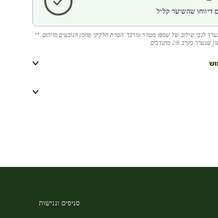
 דיווחו שהשיער קליל
שנערך לגבי שילוב של שמפו מטהר ומרכך. הסרת חלקיקי פחמן הנובעים מזיהום. **
ערך בקרב 28 מתנדבים
וש
סניפים ונגישות