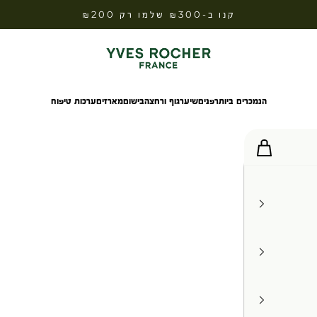
קנו ב-₪300 שלמו רק ₪200
Yves Rocher Israel
הנמכרים ביותר
פנים
שיער
גוף ורחצה
בישום
מארזים
ערכות טיפוח