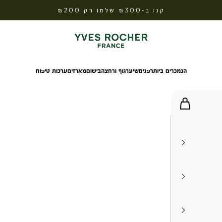
קנו ב-₪300 שלמו רק ₪200
Yves Rocher Israel
הנמכרים ביותר
פנים
שיער
גוף ורחצה
בישום
מארזים
ערכות טיפוח