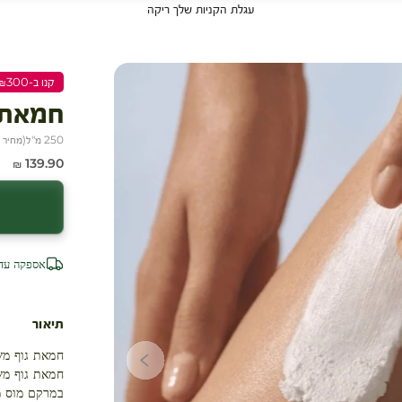
עגלת הקניות שלך ריקה
קנו ב-₪300 שלמו ₪200
חמאת 
250 מ"ל
(
מחיר ל-100
מחיר מבצע
139.90 ₪
אספקה עד 4 ימי עסק
תיאור
חמאת גוף מש
חמאת גוף מש
במרקם מוס מ