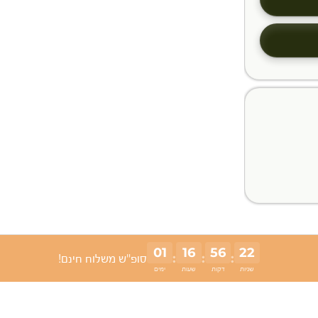
01
16
56
22
:
:
:
סופ"ש משלוח חינם!
שניות
דקות
שעות
ימים