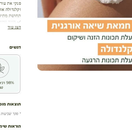
פנקי את עור
וקלנדולה או
תחושת מתיחה
✔️ הזנה עמו
הצג עוד
רכות וגמישו
✔️ רוגע ונינ
✔️ מרקם יוק
גימור נעים ו
דגשים
98% ר
טב
תוצאות מוכ
* סקר שביעות רצון 
הוראות שימ