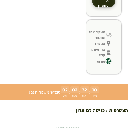
על
המועדון
מעקב אחר
הזמנות
סניפים
צרו איתנו
קשר
אודות
02
02
32
09
:
:
:
סופ"ש משלוח חינם!
שניות
דקות
שעות
ימים
הצטרפות / כניסה למועדון