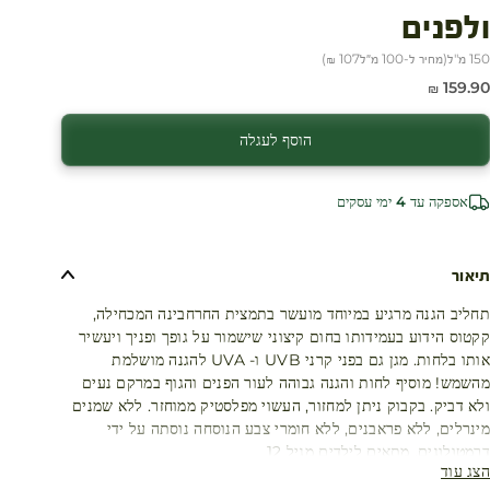
ולפנים
150 מ"ל
(
מחיר ל-100 מ״ל
107 ₪
)
חיר מבצע
159.90 ₪
הוסף לעגלה
אספקה עד 4 ימי עסקים
תיאור
תחליב הגנה מרגיע במיוחד מועשר בתמצית החרחבינה המכחילה,
קקטוס הידוע בעמידותו בחום קיצוני שישמור על גופך ופניך ויעשיר
אותו בלחות. מגן גם בפני קרני UVB ו- UVA להגנה מושלמת
מהשמש! מוסיף לחות והגנה גבוהה לעור הפנים והגוף במרקם נעים
ולא דביק. בקבוק ניתן למחזור, העשוי מפלסטיק ממוחזר. ללא שמנים
מינרלים, ללא פראבנים, ללא חומרי צבע הנוסחה נוסתה על ידי
דרמטולוגים. מתאים לילדים מגיל 12
הצג עוד