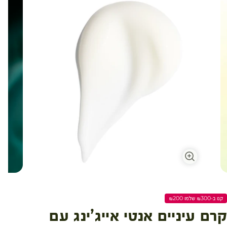
עגלת קניות
קנו ב-₪300 שלמו ₪200
קרם עיניים אנטי אייג’ינג עם