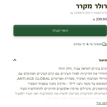
רולר מקרר
15 מ"ל
(
מחיר ל-100 מ״ל
1,599 ₪
)
חיר מבצע
239.90 ₪
הוסף לעגלה
אספקה עד 4 ימי עסקים
תיאור
קרם עיניים למראה צעיר, חלק וזוהר
החזירי את החיוניות לאזור העיניים עם קרם העיניים המתקדם עם
הרולר המתכתי המקרר, מסדרת הפרימיום ANTI-AGE GLOBAL,
המבוסס על נקטר ניצני לילך – מרכיב בוטני עוצמתי העשיר
בוויטמינים, מינרלים ומיקרו-אלמנטים החיוניים להתחדשות העור.
הפורמולה החדשנית מסייעת להאיץ את התחדשות תאי העור ולפעול
נגד סימני הגיל, למראה חלק, מוצק וזוהר יותר.
הצג עוד
הרולר המתכתי המקרר מעניק תחושת רעננות מיידית ומאפשר מריחה