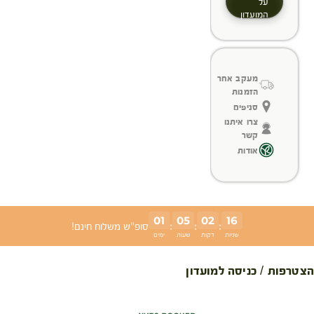
על
המועדון
מעקב אחר
הזמנות
סניפים
צרו איתנו
קשר
אודות
01
05
02
16
:
:
:
סופ"ש משלוח חינם!
שניות
דקות
שעות
ימים
הצטרפות / כניסה למועדון