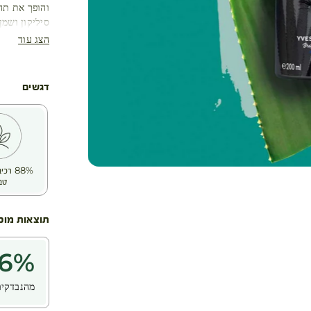
סיליקון ושמן 
הצג עוד
דגשים
88% ר
טב
תוצאות מוכ
6
%
מהנבדקים 