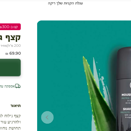
עגלת הקניות שלך ריקה
קנו ב-₪300 שלמו ₪200
קצף גי
200 מ"ל
(
מחיר ל-100
מחיר מבצע
69.90 ₪
אספקה עד 4 ימי עסק
תיאור
קצף גילוח לג
ולהרגיע עור 
תחושת נוחות