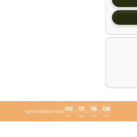
00
17
16
07
:
:
:
סופ"ש משלוח חינם!
שניות
דקות
שעות
ימים