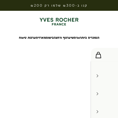
קנו ב-₪300 שלמו רק ₪200
Yves Rocher Israel
הנמכרים ביותר
פנים
שיער
גוף ורחצה
בישום
מארזים
ערכות טיפוח