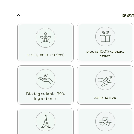
בביו-ריאקטור, טכניקה זו מאפשרת לנו ליהנות מהיתרונות של
מיקרו-אצות אלו תוך שמירה על המשאב הטבעי.
דגשים
בקבוק מ-100% פלסטיק
98% רכיבים ממקור טבעי
ממוחזר
99% Biodegradable
מקור בר קיימא
Ingredients