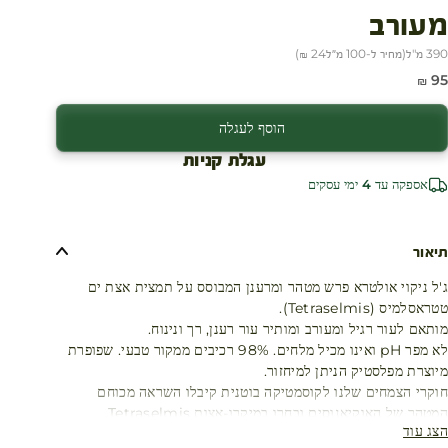
מעורב
390 מ"ל
(
מחיר ל-100 מ״ל
24 ₪
)
חיר מבצע
95 ₪
הוסף לעגלה
עגלת קניות
אספקה עד 4 ימי עסקים
תיאור
ג'ל ניקוי אולטרא פרש מטהר ומרענן המבוסס על תמצית אצת ים
טטראסלמיס (Tetraselmis).
מותאם לעור רגיל ומעורב ומותיר עור רענן, רך ונינוח.
לא מפר pH ואינו מכיל מלחים. 98% רכיבים ממקור טבעי. שפופרת
מיוצרת מפלסטיק הניתן למיחזור.
חוקרי הצמחים שלנו לקוסמטיקה בוטנית קיבלו השראה מכוחם
המטהר של האוקיאנוסים ובחרו במיקרו-אצות Tetraselmis.
הצג עוד
צמח ימי זה מייצר חמצן ונוגד חמצון בו זמנית. מיקרו-אצה זאת גדלה