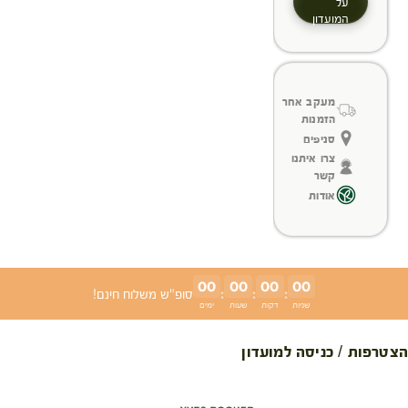
על
המועדון
מעקב אחר
הזמנות
סניפים
צרו איתנו
קשר
אודות
00
00
00
00
:
:
:
סופ"ש משלוח חינם!
שניות
דקות
שעות
ימים
הצטרפות / כניסה למועדון