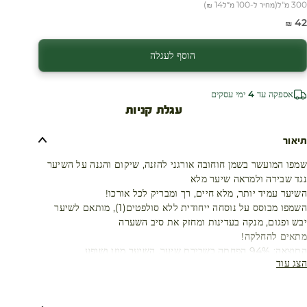
300 מ"ל
(
מחיר ל-100 מ״ל
14 ₪
)
חיר מבצע
42 ₪
הוסף לעגלה
אספקה עד 4 ימי עסקים
עגלת קניות
תיאור
שמפו המועשר בשמן חוחובה אורגני להזנה, שיקום והגנה על השיער
נגד שבירה ולמראה שיער מלא
השיער עמיד יותר, מלא חיים, רך ומבריק לכל אורכו!
השמפו מבוסס על נוסחה ייחודית ללא סולפטים(1), מותאם לשיער
יבש ופגום, מנקה בעדינות ומחזק את סיב השערה
מתאים להחלקה!
התוצאה: 94% הפחתה בשבירת שיער, השיער מוזן ושופע
הצג עוד
שיער נפגע ומתייבש ממספר סיבות:
אופי השיער, התרות קשרים מרובות, שימוש במכשירי חימום, החלקות
וטיפולים בכימיקלים, צביעה תכופה וכו'.