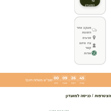
על
המועדון
מעקב אחר
הזמנות
סניפים
צרו איתנו
קשר
אודות
00
09
26
45
:
:
:
סופ"ש משלוח חינם!
שניות
דקות
שעות
ימים
הצטרפות / כניסה למועדון