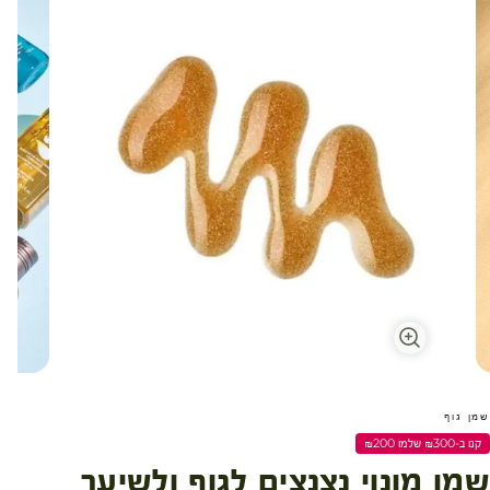
שמן גוף
קנו ב-₪300 שלמו ₪200
שמן מונוי נצנצים לגוף ולשיער