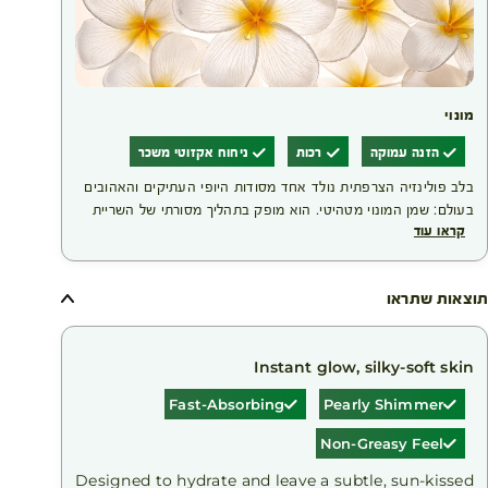
מונוי
הזנה עמוקה
רכות
ניחוח אקזוטי משכר
בלב פולינזיה הצרפתית נולד אחד מסודות היופי העתיקים והאהובים
בעולם: שמן המונוי מטהיטי. הוא מופק בתהליך מסורתי של השריית
קראו עוד
פרחי טיארה עדינים, הגדלים באופן בלעדי באיי פולינזיה, בתוך שמן
קוקוס עשיר. התוצאה היא שמן ייחודי בעל תו תקן מקור מוגן, העוטף
את העור והשיער בלחות ובהזנה, מסייע לרכך אותם ומותיר אותם
תוצאות שתראו
נעימים למגע – לצד ניחוח אקזוטי וחוויית טיפוח שמרגישה כמו רגע
של חופשה באיים.
Instant glow, silky-soft skin
Fast-Absorbing
Pearly Shimmer
Non-Greasy Feel
Designed to hydrate and leave a subtle, sun-kissed