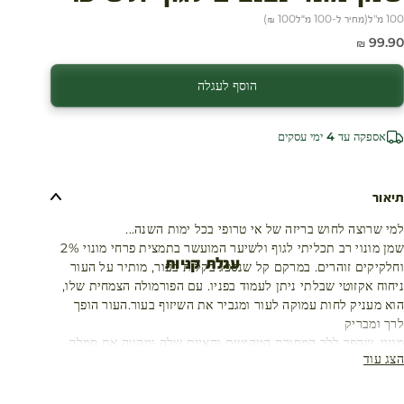
100 מ"ל
(
מחיר ל-100 מ״ל
100 ₪
)
חיר מבצע
99.90 ₪
הוסף לעגלה
אספקה עד 4 ימי עסקים
תיאור
למי שרוצה לחוש בריזה של אי טרופי בכל ימות השנה...
שמן מונוי רב תכליתי לגוף ולשיער המועשר בתמצית פרחי מונוי 2%
עגלת קניות
וחלקיקים זוהרים. במרקם קל שנספג בקלות בעור, מותיר על העור
ניחוח אקזוטי שבלתי ניתן לעמוד בפניו. עם הפורמולה הצמחית שלו,
הוא מעניק לחות עמוקה לעור ומגביר את השיזוף בעור.העור הופך
לרך ומבריק
מונוי, שהפך ללב המסורת הטהיטית והאיים שלה ומהווה את סמלה
הצג עוד
של פולינזיה הצרפתית, שימש את ילידי טהיטי במשך אלפי שנים
בטיפוח השיער והעור עם אפקט ריכוך העור וההזנה שלו.
שמן מונוי מיוצר על ידי חליטת שמן קוקוס עם פרחי טיארה.