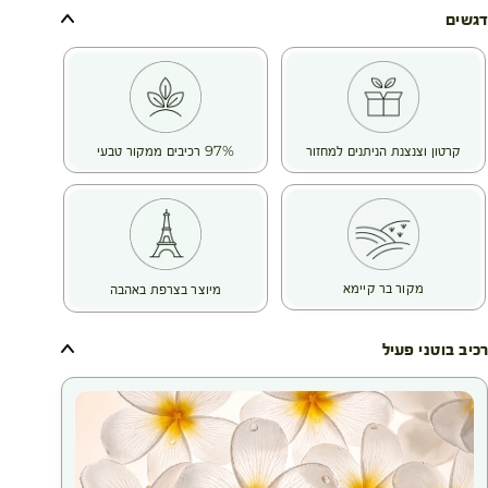
נטול פרבנים ושמן מינרלי, נבדק תחת פיקוח דרמטולוגי.
דגשים
קרטון וצנצנת הניתנים למחזור
97% רכיבים ממקור טבעי
מקור בר קיימא
מיוצר בצרפת באהבה
רכיב בוטני פעיל