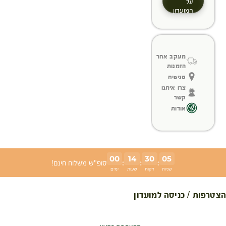
על
המועדון
מעקב אחר
הזמנות
סניפים
צרו איתנו
קשר
אודות
00
14
30
04
:
:
:
סופ"ש משלוח חינם!
שניות
דקות
שעות
ימים
הצטרפות / כניסה למועדון