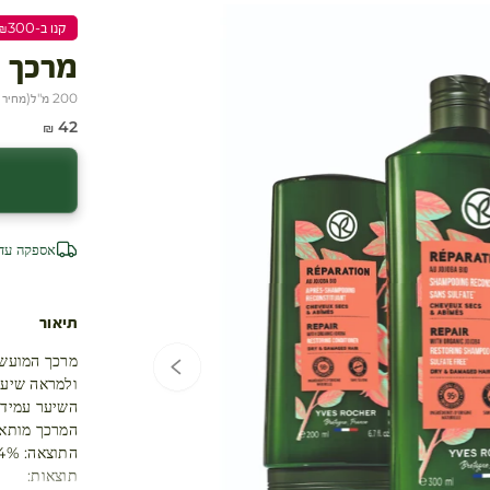
קנו ב-₪300 שלמו ₪200
מרכך 
200 מ"ל
(
מחיר ל-100
מחיר מבצע
42 ₪
עגלת קניות
אספקה עד 4 ימי עסק
תיאור
מרכך המועשר
ולמראה שיער
השיער עמיד י
המרכך מותאם 
התוצאה: 94% הפחתה בשבירת שיער ופי 17 יותר עמידות(1)
תוצאות: