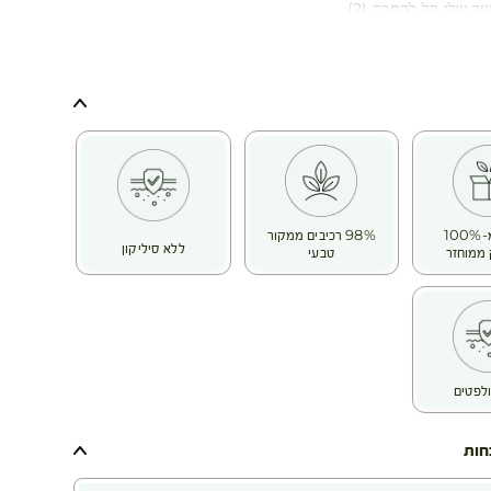
מתייבש ממספר סיבות:
 התרות קשרים מרובות, שימוש במכשירי חימום, החלקות וטיפולים
ביעה תכופה וכו'.
גיע, פגום, שביר וגס וכשהוא פגיע יותר, יש יותר קצוות מפוצלים
בקבוק מ-100%
98% רכיבים ממקור
ים והשיער הופך עמום.
ללא סיליקון
ממוחזר
טבעי
הודות לידע הייחודי שלהם בעולם הבוטני, חוקרי ה- Botanical Beauty®
חוחובה אורגנית, הידועה בשמן העשיר במיוחד המופק ממנה
ונות משקמות.
החוחובה עשירה בחומצות שומן כמו אומגה 6 ו- 9 ובעלת הרכב שדומה לחֵלֶב.
ער יבש ושביר באופן אינטנסיבי ומחזירה לו את הברק והרכות.
 שלה, היא מסייעת בשיקום שיער פגום שהופך להיות עמיד יותר
לפטים
סביבתיות עתידיות.
חות