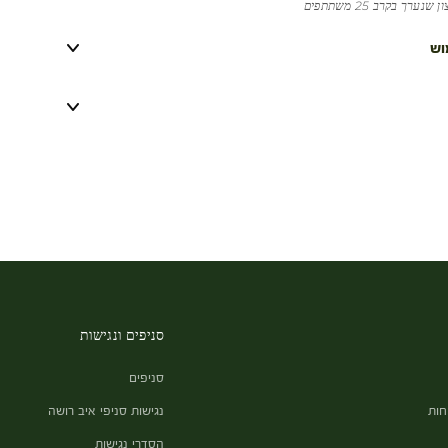
ערך בקרב 25 משתתפים
וש
סניפים ונגישות
סניפים
חות
נגישות סניפי איב רושה
הסדרי נגישות