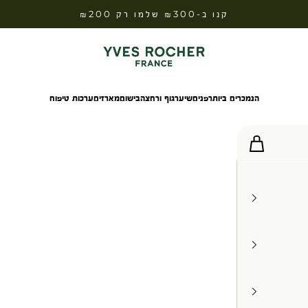
קנו ב-₪300 שלמו רק ₪200
Yves Rocher Israel
הנמכרים ביותר
פנים
שיער
גוף ורחצה
בישום
מארזים
ערכות טיפוח