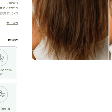
השיער.
מנטרל את הג
האבנית המצו
צביעת השיער
הצג עוד
חפיפה חוזרת 
נזקים סביבתי
והברק עם הז
דגשים
שלנו בחרו ב-RASPBERRY VINEGAR בשל יעילותו הידועה עוד מימי ק
הוא מנטרל א
עגלת קניות
הוא מחייה א
התוצאה : שיע
מרקם: מימי 
99% ר
טב
פורמולה 