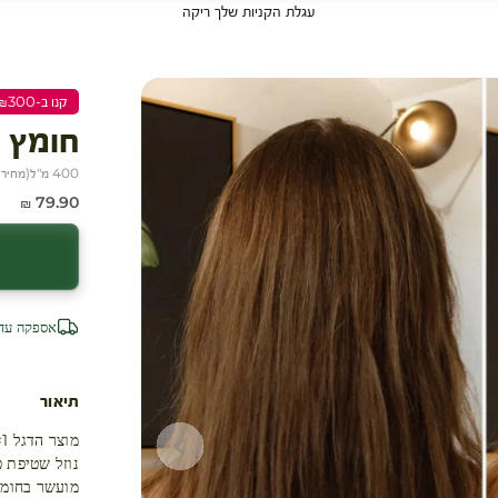
עגלת הקניות שלך ריקה
קנו ב-₪300 שלמו ₪200
חומץ 
400 מ"ל
(
מחיר ל-00
מחיר מבצע
79.90 ₪
אספקה עד 4 ימי עסק
תיאור
מוצר הדגל #1 של איב רושה בכל העולם!
נוזל שטיפת 
מועשר בחומץ