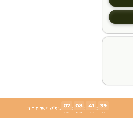
02
08
41
36
:
:
:
סופ"ש משלוח חינם!
שניות
דקות
שעות
ימים