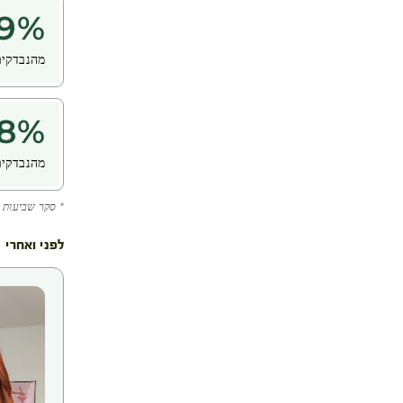
9
%
מהנבדקים
8
%
מהנבדקים
* סקר שביעות רצון ש
לפני ואחרי