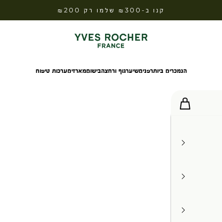
קנו ב-₪300 שלמו רק ₪200
Yves Rocher Israel
הנמכרים ביותר
פנים
שיער
גוף ורחצה
בישום
מארזים
ערכות טיפוח