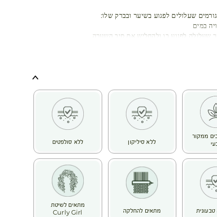
ורמים שעלולים לפגוע בשיער ובברק שלו:
יה במים
 שעלולה לפגוע בו ולהחליש את סיב השערה
ונשנית
ים (חמצון, שמש, זיהום וכו’) גורמים לצבע השיער לאבד מעוצמתו
מן
הודות לידע הייחודי שלהם בעולם הבוטני, חוקרי ה- Botanical Beauty®
דם,
ת האבנית המצויה במים שמקהה את סיב השערה בכל שטיפה. כך
ת הברק של שיער צבוע ועמום.
ר רך ומבריק.
קל
כיבים ממקור
ללא סיליקון
ללא סולפטים
עי
מתאים לשיטת
טבעונית
מתאים להחלקה
Curly Girl