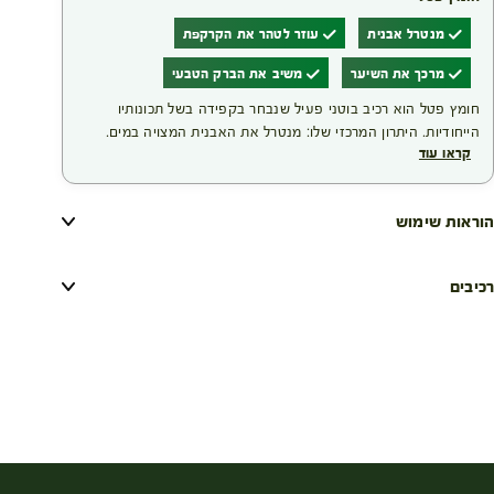
מנטרל אבנית
עוזר לטהר את הקרקפת
מרכך את השיער
משיב את הברק הטבעי
חומץ פטל הוא רכיב בוטני פעיל שנבחר בקפידה בשל תכונותיו
הייחודיות. היתרון המרכזי שלו: מנטרל את האבנית המצויה במים.
קראו עוד
צביעת שיער עלולה לפגוע בו; מעטפת סיב השערה נפתחת כדי
לאפשר לצבע להיספג פנימה, ולכן צביעה תכופה מדי עלולה להחליש
את השערה. התוצאה של השימוש ברכיב זה היא מראה שיער קורן,
הוראות שימוש
זוהר ומלא חיוניות.
רכיבים