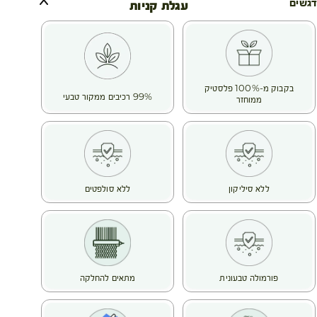
הודות לידע הייחודי שלהם בעולם הבוטני, חוקרי ה- Botanical
דגשים
עגלת קניות
Beauty® שלנו בחרו ב-RASPBERRY VINEGAR בשל יעילותו
הידועה עוד מימי קדם,
הוא מנטרל את האבנית המצויה במים שמקהה את סיב השערה בכל
שטיפה. כך הוא מחייה את הברק של שיער צבוע ועמום.
התוצאה : שיער רך ומבריק.
בקבוק מ-100% פלסטיק
מרקם: מימי קל
99% רכיבים ממקור טבעי
ממוחזר
ללא סיליקון
ללא סולפטים
פורמולה טבעונית
מתאים להחלקה