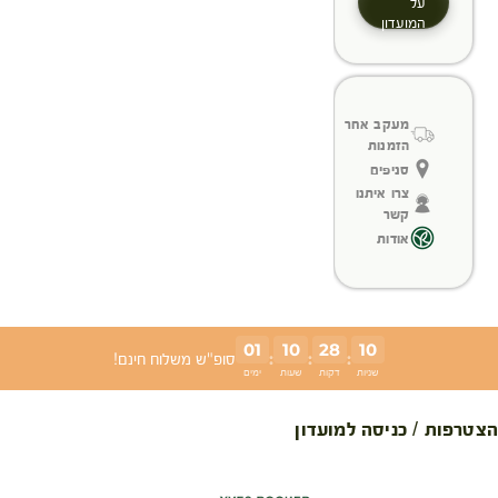
על
המועדון
מעקב אחר
הזמנות
סניפים
צרו איתנו
קשר
אודות
01
10
28
09
:
:
:
סופ"ש משלוח חינם!
שניות
דקות
שעות
ימים
הצטרפות / כניסה למועדון