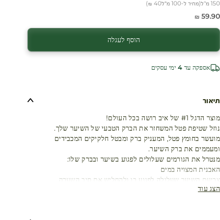
150 מ"ל
(
מחיר ל-100 מ״ל
40 ₪
)
חיר מבצע
59.90 ₪
הוסף לעגלה
אספקה עד 4 ימי עסקים
תיאור
מוצר הדגל #1 של איב רושה בכל העולם!
נוזל שטיפת פטל המשחזר את הברק הטבעי של השיער שלך.
מועשר בחומץ פטל, המעניק ברק ומבטל חלקיקים המכבידים
ומעממים את ברק השיער.
מנטרל את הגורמים שעלולים לפגוע בשיער ובברק שלו:
האבנית המצויה במים
צביעת השיער שעלולה לפגוע בו ולהחליש את סיב השערה
הצג עוד
חפיפה חוזרת ונשנית
נזקים סביבתיים (חמצון, שמש, זיהום וכו’) גורמים לצבע השיער לאבד
מעוצמתו והברק עם הזמן