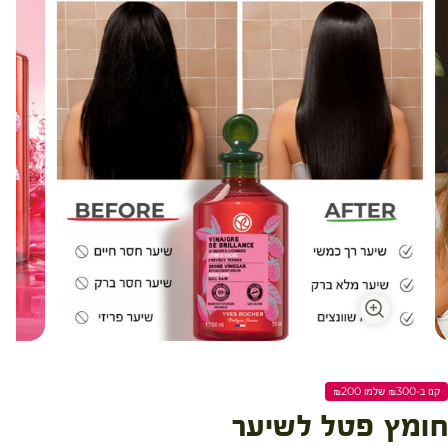
קנו ב-₪300 שלמו ₪200
חומץ פטל לשיער