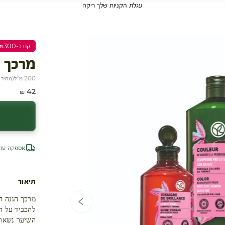
עגלת הקניות שלך ריקה
קנו ב-₪300 שלמו ₪200
מרכך 
200 מ"ל
(
מחיר ל-100
מחיר מבצע
42 ₪
אספקה עד 4 ימי עסק
תיאור
מרכך הגנה ה
עגלת קניות
להכביד על ה
השיער נשאר ר