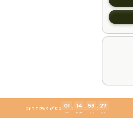
01
14
53
26
:
:
:
סופ"ש משלוח חינם!
שניות
דקות
שעות
ימים