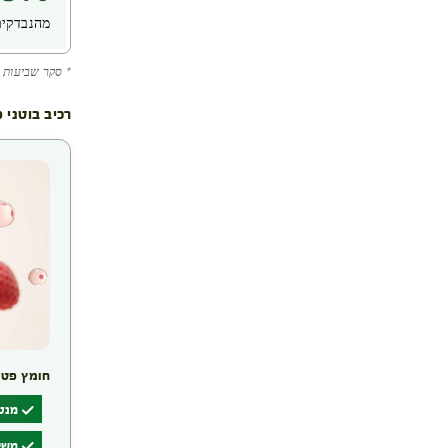
מהנבדקים
* סקר שביעות רצון 
רכיב בוטני 
חומץ פטל
מנטר
משיב