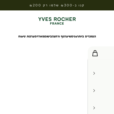
קנו ב-₪300 שלמו רק ₪200
Yves Rocher Israel
הנמכרים ביותר
פנים
שיער
גוף ורחצה
בישום
מארזים
ערכות טיפוח