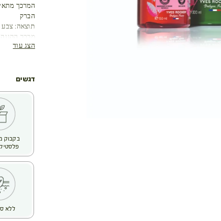
המרכך מתאים
הברק
תוצאה: צבע ה
הצג עוד
טיפול מזין ב
על גמישות הש
יתרונות:
✅ מסייע בהג
דגשים
✅ שומר על ב
✅ פורמולה עד
✅ 97% רכיבים ממקור טבעי
פלסטיק 
ללא סו