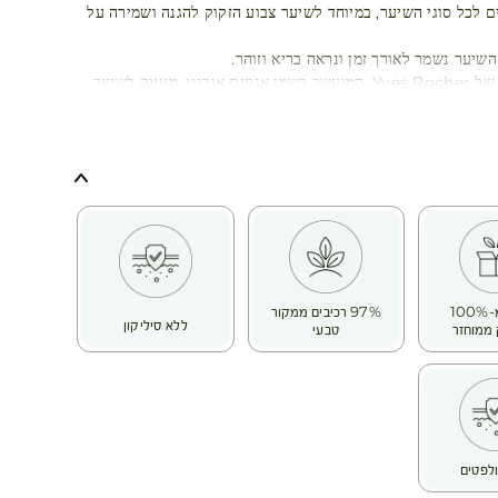
 לכל סוגי השיער, במיוחד לשיער צבוע הזקוק להגנה ושמירה על
שיער נשמר לאורך זמן ונראה בריא וזוהר.
מרכך ההגנה של Yves Rocher, המועשר בשמן אגוזים אורגני, מעניק לשיער
מיוחד, שומר על צבע השיער ומונע דהייה. הנוסחה מסייעת לשמור
יער ומותירה אותו רך ונעים למגע.
נה על צבע השיער מפני דהייה
רק טבעי ומראה בריא
ינה ללא סיליקון
בקבוק מ-100%
97% רכיבים ממקור
ללא סיליקון
ממוחזר
טבעי
לפטים