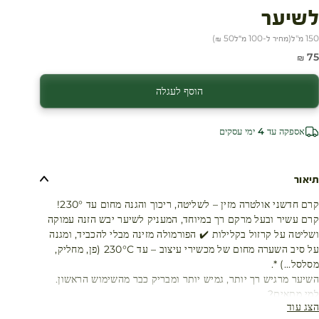
לשיער
150 מ"ל
(
מחיר ל-100 מ״ל
50 ₪
)
חיר מבצע
75 ₪
הוסף לעגלה
אספקה עד 4 ימי עסקים
תיאור
קרם חדשני אולטרה מזין – לשליטה, ריכוך והגנה מחום עד 230°!
קרם עשיר ובעל מרקם רך במיוחד, המעניק לשיער יבש הזנה עמוקה
ושליטה על קרזול בקלילות ✔️ הפורמולה מזינה מבלי להכביד, ומגנה
על סיב השערה מחום של מכשירי עיצוב – עד 230°C (פן, מחליק,
מסלסל...) *.
השיער מרגיש רך יותר, גמיש יותר ומבריק כבר מהשימוש הראשון.
למי מתאים?
הצג עוד
✔️ לשיער יבש