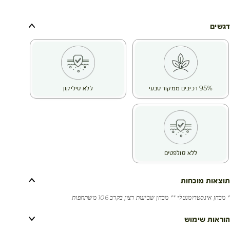
✔️ מתאים גם לשיער מתולתל ומקורזל
✔️ מרקם: באלם עשיר במיוחד
✔️ יתרונות: הזנה, שליטה בפריז והגנה מחום
דגשים
מיד לאחר השימוש הראשון:
✔️ 93% דיווחו ששיערן מוזן **
✔️ 90% דיווחו ששיערן קל יותר לשליטה ועיצוב **
לאחר 15 ימים:
✔️ 89%: "השיער שלי מוגן מיובש" **
95% רכיבים ממקור טבעי
ללא סיליקון
ללא סולפטים
תוצאות מוכחות
* מבחן אינסטרומנטלי ** מבחן שביעות רצון בקרב 106 משתתפות
הוראות שימוש