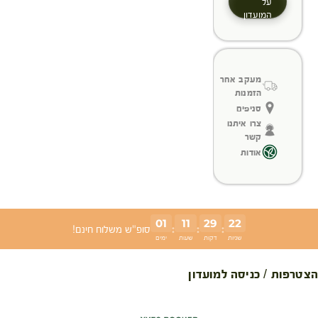
על
המועדון
מעקב אחר
הזמנות
סניפים
צרו איתנו
קשר
אודות
01
11
29
22
:
:
:
סופ"ש משלוח חינם!
שניות
דקות
שעות
ימים
הצטרפות / כניסה למועדון