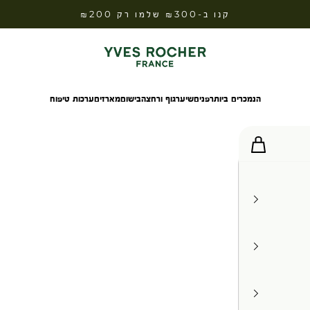
קנו ב-₪300 שלמו רק ₪200
Yves Rocher Israel
הנמכרים ביותר
פנים
שיער
גוף ורחצה
בישום
מארזים
ערכות טיפוח