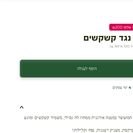
נגד קשקשים
 מ״ל
16 ₪
)
הוסף לעגלה
ים
 המועשר במנטה אורגנית ממחוז לה גסילי, משמיד קשקשים ומונע
קפת, מעניק רעננות, נפח וקלילות!