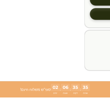
02
06
35
34
:
:
:
סופ"ש משלוח חינם!
שניות
דקות
שעות
ימים