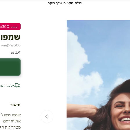
עגלת הקניות שלך ריקה
קנו ב-₪300 שלמו ₪200
עגלת קניות
שמפו 
300 מ"ל
(
מחיר ל-100
מחיר מבצע
49 ₪
אספקה עד 4 ימי עסק
תיאור
שמפו טיפולי
את חזרתם
מטהר את הקר