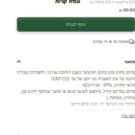
עגלת קניות
100 מ"ל
(
מחיר ל-100 מ״ל
70 ₪
)
חיר מבצע
69.90 ₪
הוסף לעגלה
אספקה עד 4 ימי עסקים
תיאור
סרום מחזק ומגן מחום המועשר בשמן חוחובה אורגני, להפחתת שבירה
והגנה על סיב השערה נגד חום של עד 230°C(1)!
שיער מחוזק, 97%- שבירה(2)!
סרום במרקם קליל, מותאם לשיער פגום או שיער שנחשף לחום (פן,
מחליק, מסלסל..)
מותיר את השיער רך, מוגן ומלא חיים!
שיער נפגע ומתייבש ממספר סיבות:
הצג עוד
אופי השיער, התרות קשרים מרובות, שימוש במכשירי חימום, החלקות
וטיפולים בכימיקלים, צביעה תכופה וכו'.
השיער הופך פגיע, פגום, שביר וגס וכשהוא פגיע יותר, יש יותר קצוות