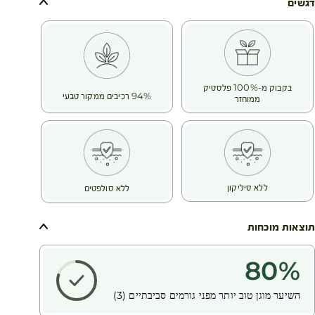
מפוצלים ונשירת קשקשים והשיער הופך עמום.
דגשים
הודות לידע הייחודי שלהם בעולם הבוטני, חוקרי ה- Botanical
Beauty® שלנו בחרו בחוחובה אורגנית, הידועה בשמן העשיר
במיוחד המופק ממנה שמצטיין בתכונות משקמות.
החוחובה עשירה בחומצות שומן כמו אומגה 6 ו- 9 ובעלת הרכב
שדומה לחֵלֶב. היא מזינה שיער יבש ושביר באופן אינטנסיבי ומחזירה
בקבוק מ-100% פלסטיק
לו את הברק והרכות. הודות לעושר שלה, היא מסייעת בשיקום שיער
94% רכיבים ממקור טבעי
ממוחזר
פגום שהופך להיות עמיד יותר נגד השפעות סביבתיות עתידיות
ללא סיליקון
ללא סולפטים
תוצאות מוכחות
80
%
השיער מוגן טוב יותר מפני גורמים סביבתיים (3)