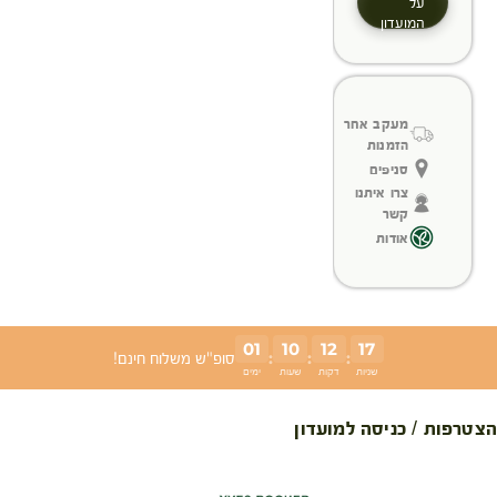
על
המועדון
מעקב אחר
הזמנות
סניפים
צרו איתנו
קשר
אודות
01
10
12
17
:
:
:
סופ"ש משלוח חינם!
שניות
דקות
שעות
ימים
הצטרפות / כניסה למועדון