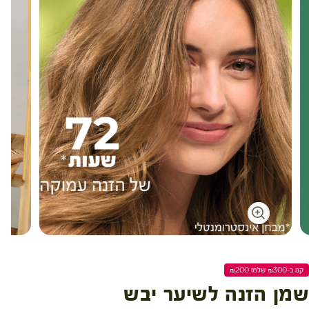
עגלת קניות
קנו ב-₪300 שלמו ₪200
שמן הזנה לשיער יבש