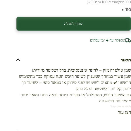
100 מ"ל
(
מחיר ל-100 מ״ל
110 ₪
)
חיר מבצע
110 ₪
הוסף לעגלה
אספקה עד 4 ימי עסקים
תיאור
שמן אולטרה מזין – להזנה אינטנסיבית, ברק ושליטה מיידית!
שמן עשיר במיוחד שמעניק לשיער היבש הזנה עמוקה כבר מהשימוש
הראשון ✔️ מתאים לשימוש לפני סירוק או כטאצ’ סופי – לשיער רך
יותר, קל יותר לשליטה ומלא ברק.
גם השיער היבש, המתולתל או הפריזי ביותר נראה חיוני ומואר יותר
מהמריחה הראשונה.
למי מתאים?
הצג עוד
✔️ לשיער יבש
✔️ מתאים גם לשיער מתולתל ומקורזל
✔️ מרקם: שמן עשיר במיוחד