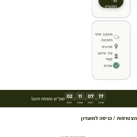
על
המועדון
מעקב אחר
הזמנות
סניפים
צרו איתנו
קשר
אודות
02
11
07
16
:
:
:
סופ"ש משלוח חינם!
שניות
דקות
שעות
ימים
הצטרפות / כניסה למועדון