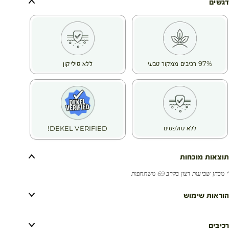
✔️ יתרונות: הזנה אינטנסיבית, שיפור המראה והברק
דגשים
מיד לאחר השימוש:
✔️ 91% דיווחו ששיערן מוזן באופן אינטנסיבי *
✔️ 90% דיווחו ששיערן מבריק *
97% רכיבים ממקור טבעי
ללא סיליקון
ללא סולפטים
DEKEL VERIFIED!
תוצאות מוכחות
* מבחן שביעות רצון בקרב 69 משתתפות
הוראות שימוש
רכיבים