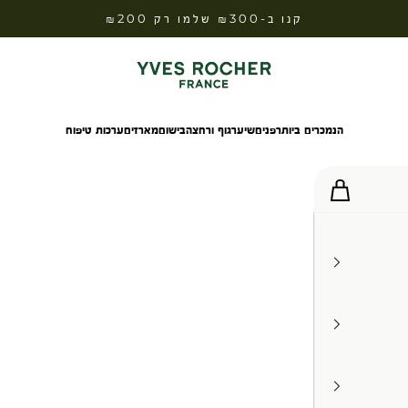
קנו ב-₪300 שלמו רק ₪200
Yves Rocher Israel
הנמכרים ביותר
פנים
שיער
גוף ורחצה
בישום
מארזים
ערכות טיפוח