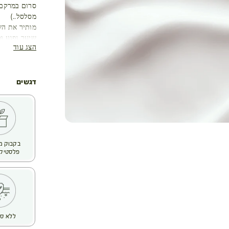
סרום במרקם 
מסלסל..)
מותיר את השי
שיער נפגע ו
הצג עוד
אופי השיער,
בכימיקלים, צ
השיער הופך פ
ונשירת קשקש
דגשים
שלנו בחרו ב
שמצטיין בתכ
היא מזינה שי
הודות לעושר
פלסטיק 
נגד השפעות 
ללא סו