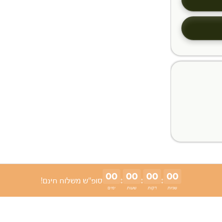
00
00
00
00
:
:
:
סופ"ש משלוח חינם!
שניות
דקות
שעות
ימים