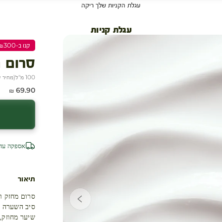
עגלת הקניות שלך ריקה
עגלת קניות
קנו ב-₪300 שלמו ₪200
סרום 
100 מ"ל
(
מחיר ל-100 
מחיר מבצע
69.90 ₪
אספקה עד 4 ימי עסק
תיאור
סרום מחזק ו
סיב השערה נגד ח
שיער מחוזק, 97%- שבירה(2)