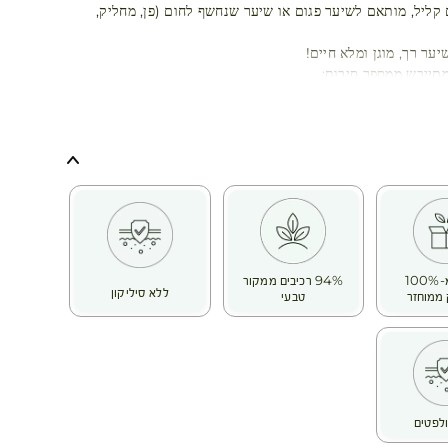
קליל, מותאם לשיער פגום או שיער שנחשף לחום (פן, מחליק,
ער רך, מוגן ומלא חיים!
מתייבש ממספר סיבות:
 התרות קשרים מרובות, שימוש במכשירי חימום, החלקות וטיפולים
ביעה תכופה וכו'.
גיע, פגום, שביר וגס וכשהוא פגיע יותר, יש יותר קצוות מפוצלים
ים והשיער הופך עמום.
הודות לידע הייחודי שלהם בעולם הבוטני, חוקרי ה- Botanical Beauty®
חוחובה אורגנית, הידועה בשמן העשיר במיוחד המופק ממנה
ונות משקמות.
החוחובה עשירה בחומצות שומן כמו אומגה 6 ו- 9 ובעלת הרכב שדומה לחֵלֶב.
ער יבש ושביר באופן אינטנסיבי ומחזירה לו את הברק והרכות.
בקבוק מ-100%
94% רכיבים ממקור
 שלה, היא מסייעת בשיקום שיער פגום שהופך להיות עמיד יותר
ללא סיליקון
ממוחזר
טבעי
סביבתיות עתידיות
לפטים