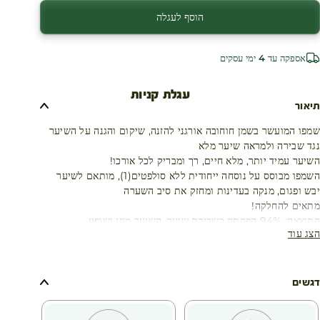
הוסף לעגלה
אספקה עד 4 ימי עסקים
עגלת קניות
תיאור
שמפו המועשר בשמן חוחובה אורגני להזנה, שיקום והגנה על השיער
נגד שבירה ולמראה שיער מלא
השיער עמיד יותר, מלא חיים, רך ומבריק לכל אורכו!
השמפו מבוסס על נוסחה ייחודית ללא סולפטים(1), מותאם לשיער
יבש ופגום, מנקה בעדינות ומחזק את סיב השערה
מתאים להחלקה!
התוצאה: 94% הפחתה בשבירת שיער, השיער מוזן ושופע
הצג עוד
שיער נפגע ומתייבש ממספר סיבות:
אופי השיער, התרות קשרים מרובות, שימוש במכשירי חימום, החלקות
וטיפולים בכימיקלים, צביעה תכופה וכו'.
השיער הופך פגיע, פגום, שביר וגס וכשהוא פגיע יותר, יש יותר קצוות
דגשים
מפוצלים ונשירת קשקשים והשיער הופך עמום.
הודות לידע הייחודי שלהם בעולם הבוטני, חוקרי ה- Botanical