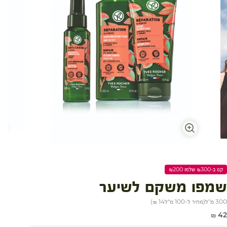
קנו ב-₪300 שלמו ₪200
שמפו משקם לשיער
300 מ"ל
(
מחיר ל-100 מ״ל
14 ₪
)
חיר מבצע
42 ₪