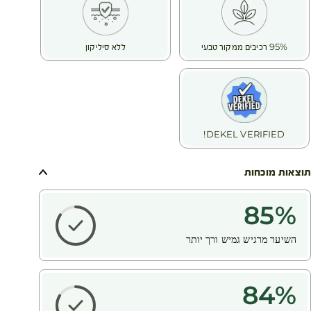
Beauty® שלנו בחרו בחוחובה אורגנית, הידועה בשמן העשיר
במיוחד המופק ממנה שמצטיין בתכונות משקמות.
החוחובה עשירה בחומצות שומן כמו אומגה 6 ו- 9 ובעלת הרכב
95% רכיבים ממקור טבעי
ללא סיליקון
שדומה לחֵלֶב. היא מזינה שיער יבש ושביר באופן אינטנסיבי ומחזירה
לו את הברק והרכות. הודות לעושר שלה, היא מסייעת בשיקום שיער
פגום שהופך להיות עמיד יותר נגד השפעות סביבתיות עתידיות.
תוצאות:
79% - השיער שלי מקבל חיים(2)
71% - השיער שלי עמיד יותר(2)
DEKEL VERIFIED!
69% - השיער שלי מוגן מפני שבירה(2)
68% - השיער שלי משוקם(2)
(1) ללא חומרים פעילי שטח עם סולפטים
תוצאות מוכחות
(2) סקר שביעות רצון שנערך בקרב 113 נבדקים במשך 28 ימים
85
%
השיער מרגיש גמיש ורך יותר
84
%