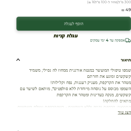
300 מ"ל
(
מחיר ל-100 מ״ל
16 ₪
)
חיר מבצע
49 ₪
הוסף לעגלה
עגלת קניות
אספקה עד 4 ימי עסקים
תיאור
שמפו טיפולי המועשר במנטה אורגנית ממחוז לה גסילי, משמיד
קשקשים ומונע את חזרתם
מטהר את הקרקפת, מעניק רעננות, נפח וקלילות!
השמפו מבוסס על נוסחה מיוחדת ללא סולפטים*, מותאם לשיער עם
קשקשים, מנקה בעדינות ומטהר את הקרקפת
מתאים להחלקה!
התוצאה: קרקפת נקייה וללא קשקשים - כשהקרקפת נטולת קשקשים,
הצג עוד
השיער יכול לנשום שוב
מה הם קשקשים?
קשקשים הם חלקיקים קטנים של עור הגורמים לקילוף של הקרקפת.