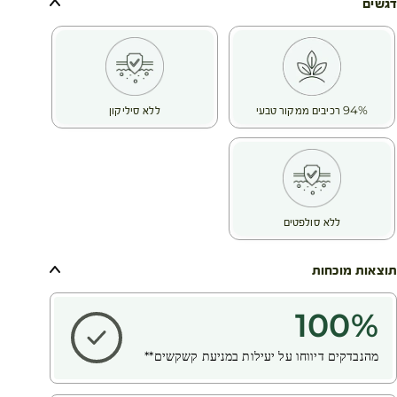
תופעה זו עשוי לנבוע מלחץ, תזונה לקויה, חוסר איזון הורמונלי או
דגשים
שגרת טיפוח שיער לא מתאימה.
קיימים 2 סוגים של קשקשים:
קשקשים יבשים הקשורים להפרשת שומן עודף ומפריעים להתחדשות
תאי הקרקפת. קשקשים אלה נראים כמו אבקה לבנה, הם לא נדבקים
לקרקפת ונופלים ישירות על הכתפיים. קשקשים יבשים משפיעים
94% רכיבים ממקור טבעי
ללא סיליקון
בעיקר על קרקפות יבשות או רגילות.
קשקשים שומניים הקשורים למיקרו-אורגניזם בשם מלסזיה פורפור
שמפרק שומן ומעודד נשירת קשקשים. הם נראים כמו פלאק שנשאר
דבוק לקרקפת. לעיתים קרובות הם קשורים לגירוד וגירוי של
הקרקפת. במקרה כזה, על מנת להחזיר את תחושת הנוחות, יש
להשמיד את הקשקשים.
ללא סולפטים
הודות לידע הייחודי שלהם בעולם הבוטני, חוקרי ה- Botanical
Beauty® שלנו בחרו במי מנטה אורגנית בעלי תכונות רענון ממחוז
לה גסילי. הם מסייעים להפחית את אי הנוחות של קרקפת רגישה
תוצאות מוכחות
לקשקשים. מרכיב זה משולב ב- 2 נוסחאות המשמידות קשקשים
ומונעות את חזרתם.
100
%
מהנבדקים דיווחו על יעילות במניעת קשקשים**