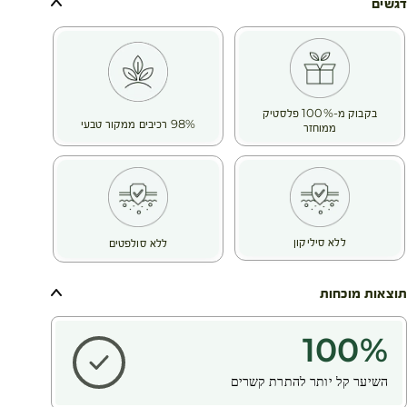
(1) בדיקה אינסטרומנטלית
דגשים
(2) סקר שביעות רצון שנערך בקרב 25 נבדקים
שיער נפגע ומתייבש ממספר סיבות:
אופי השיער, התרות קשרים מרובות, שימוש במכשירי חימום, החלקות
וטיפולים בכימיקלים, צביעה תכופה וכו'.
השיער הופך פגיע, פגום, שביר וגס וכשהוא פגיע יותר, יש יותר קצוות
בקבוק מ-100% פלסטיק
מפוצלים ונשירת קשקשים והשיער הופך עמום.
98% רכיבים ממקור טבעי
ממוחזר
הודות לידע הייחודי שלהם בעולם הבוטני, חוקרי ה- Botanical
Beauty® שלנו בחרו בחוחובה אורגנית, הידועה בשמן העשיר
במיוחד המופק ממנה שמצטיין בתכונות משקמות.
החוחובה עשירה בחומצות שומן כמו אומגה 6 ו- 9 ובעלת הרכב
שדומה לחֵלֶב. היא מזינה שיער יבש ושביר באופן אינטנסיבי ומחזירה
לו את הברק והרכות. הודות לעושר שלה, היא מסייעת בשיקום שיער
ללא סיליקון
ללא סולפטים
פגום שהופך להיות עמיד יותר נגד השפעות סביבתיות עתידיות.
תוצאות מוכחות
100
%
השיער קל יותר להתרת קשרים