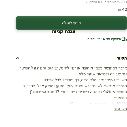
200 מ"ל
(
מחיר ל-100 מ״ל
21 ₪
)
חיר מבצע
42 ₪
הוסף לעגלה
עגלת קניות
אספקה עד 4 ימי עסקים
תיאור
מרכך המועשר בשמן חוחובה אורגני להזנה, שיקום והגנה על השיער
נגד שבירה ולמראה שיער מלא
השיער עמיד יותר, מלא חיים, רך ומבריק לכל אורכו!
המרכך מותאם לשיער יבש ופגום, מזין, מתקן ומחזק מבלי להכביד
התוצאה: 94% הפחתה בשבירת שיער ופי 17 יותר עמידות(1)
תוצאות:
100% - השיער שלי קל להתרה (2)
הצג עוד
96% - השיער שלי רך (2)
89% - השיער שלי משוקם (2)
89% - השיער שלי מחוזק (2)