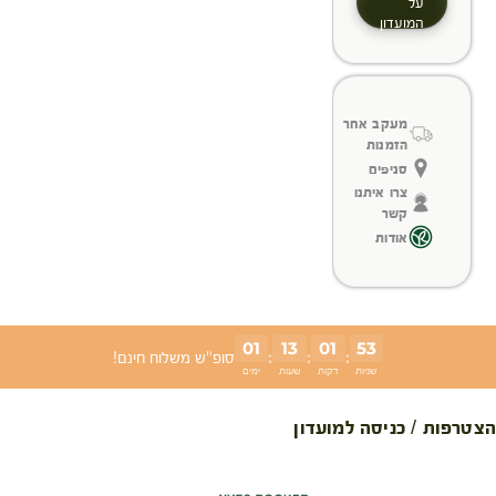
על
המועדון
מעקב אחר
הזמנות
סניפים
צרו איתנו
קשר
אודות
01
13
01
53
:
:
:
סופ"ש משלוח חינם!
שניות
דקות
שעות
ימים
הצטרפות / כניסה למועדון