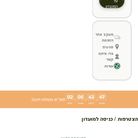
על
המועדון
מעקב אחר
הזמנות
סניפים
צרו איתנו
קשר
אודות
02
05
43
47
:
:
:
סופ"ש משלוח חינם!
שניות
דקות
שעות
ימים
הצטרפות / כניסה למועדון