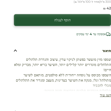
300 מ"ל
(
מחיר ל-100 מ״ל
14 ₪
)
חיר מבצע
42 ₪
הוסף לעגלה
אספקה עד 4 ימי עסקים
תיאור
שמפו מזין מועשר בפשתן לניקוי עדין, עיצוב והגדרת תלתלים
התלתלים מוגדרים יותר קלילים יותר, השיער בריא יותר, מבריק ומלא
חיים!
השמפו מבוסס על נוסחה ייחודית ללא סולפטים, מותאם לשיער
מתולתל וגלי, מנקה את השיער בעדינות, מעצב ומגדיר את התלתלים
מבלי להכביד
תלתלים מוגדרים תלויים בבריאות וחוזק השיער:
הצג עוד
לאחר שהם גילו את העושר של זרעי הפשתן, חוקרי ה- Botanical
Beauty® שלנו ריכזו את תכונותיהם הטובות בסדרה, על מנת לענות
על הצרכים המיוחדים של שיער מתולתל: