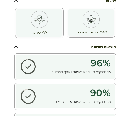
הפשתן האורגני מעניק לתלתלים מראה טבעי, משתלט על שיער נפוח
דגשים
ומחושמל ומסייע לקבל תלתלים מוגדרים יותר ומלאי חיים.
בנוסף, הם שילבו את צמח האגבה הכחולה המסייעת בהענקת הזנה
עמוקה לזקיקי השיער*** ותומכת ביציבות השיער. היא ממלאת תפקיד
פעיל בקבלת שיער בריא, יפה ומלא חיים. היא מזינה את השיער לכל
אורכו על ידי המרצת הזקיקים.
94% רכיבים ממקור טבעי
ללא סיליקון
תוצאות מוכחות
96
%
מהנבדקים דיווחו שהשיער נשטף בעדינות
90
%
מהנבדקים דיווחו שהשיער אינו מרגיש כבד