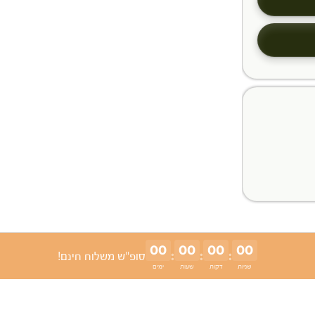
00
00
00
00
:
:
:
סופ"ש משלוח חינם!
שניות
דקות
שעות
ימים