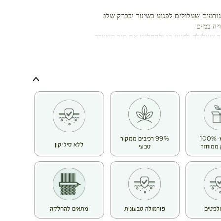
ורמים שעלולים לפגוע בשיער ובברק שלו:
יה במים
 שעלולה לפגוע בו ולהחליש את סיב השערה
ונשנית
ים (חמצון, שמש, זיהום וכו’) גורמים לצבע השיער לאבד מעוצמתו
מן
הודות לידע הייחודי שלהם בעולם הבוטני, חוקרי ה- Botanical Beauty®
דם,
ת האבנית המצויה במים שמקהה את סיב השערה בכל שטיפה. כך
ת הברק של שיער צבוע ועמום.
ר רך ומבריק.
קל
בקבוק מ-100%
99% רכיבים ממקור
ללא סיליקון
ממוחזר
טבעי
לפטים
פורמולה טבעונית
מתאים להחלקה