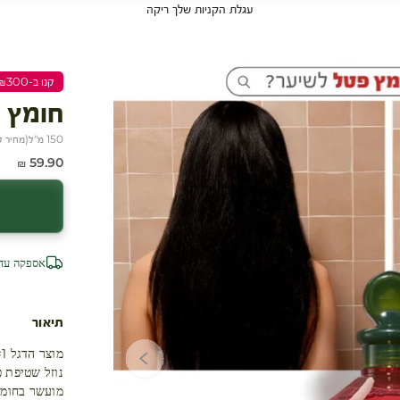
עגלת הקניות שלך ריקה
קנו ב-₪300 שלמו ₪200
חומץ 
150 מ"ל
(
מחיר ל-100 
מחיר מבצע
59.90 ₪
אספקה עד 4 ימי עסק
תיאור
מוצר הדגל #1 של איב רושה בכל העולם!
נוזל שטיפת 
מועשר בחומץ