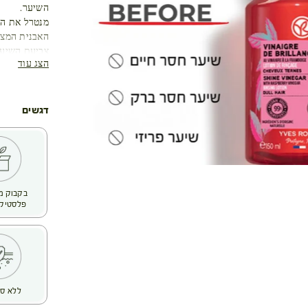
השיער.
עגלת קניות
מנטרל את הג
האבנית המצו
צביעת השיער
הצג עוד
חפיפה חוזרת 
נזקים סביבתי
והברק עם הז
דגשים
שלנו בחרו ב-RASPBERRY VINEGAR בשל יעילותו הידועה עוד מימי ק
הוא מנטרל א
הוא מחייה א
התוצאה : שיע
מרקם: מימי 
פלסטיק 
ללא סו