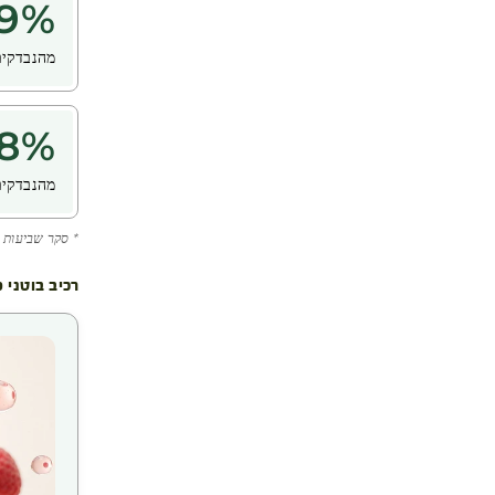
9
%
מהנבדקים
8
%
מהנבדקים
* סקר שביעות רצון ש
רכיב בוטני 