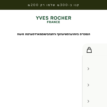
קנו ב-₪300 שלמו רק ₪200
Yves Rocher Israel
הנמכרים ביותר
פנים
שיער
גוף ורחצה
בישום
מארזים
ערכות טיפוח