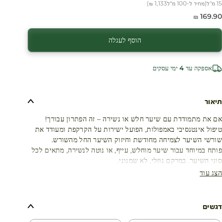
15 מ"ל
(
מחיר ל-100 מ״ל
1,133 ₪
)
חיר מבצע
169.90 ₪
הוסף לעגלה
אספקה עד 4 ימי עסקים
תיאור
אם את מתמודדת עם שיער חלש או נשירה – זה הפתרון עבורך!
טיפול אינטנסיבי באמפולות, הפועל ישירות על הקרקפת ומעודד את
שורשי השיער לצמיחה מחודשת וחיזוק השיער החל מהשורש.
פותח במיוחד עבור שיער מוחלש, עייף, או נוטה לנשירה, מתאים לכל
סוגי השיער. במרקם נוזלי, לא שמנוני.
הצג עוד
דגשים