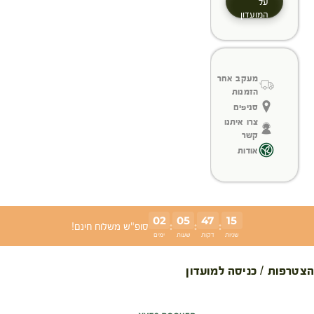
על
המועדון
מעקב אחר
הזמנות
סניפים
צרו איתנו
קשר
אודות
02
05
47
15
:
:
:
סופ"ש משלוח חינם!
שניות
דקות
שעות
ימים
הצטרפות / כניסה למועדון