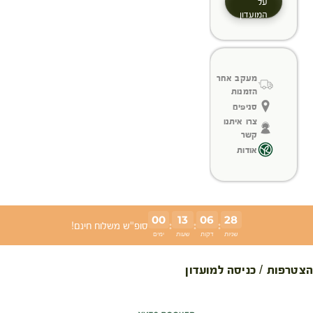
על
המועדון
מעקב אחר
הזמנות
סניפים
צרו איתנו
קשר
אודות
00
13
06
28
:
:
:
סופ"ש משלוח חינם!
שניות
דקות
שעות
ימים
הצטרפות / כניסה למועדון