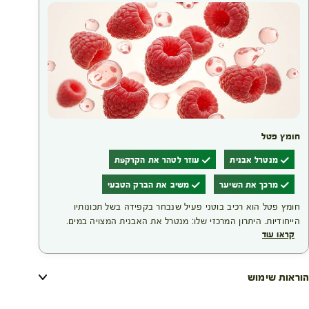
חומץ פטל
מנטרל אבנית
עוזר לטהר את הקרקפת
מרכך את השיער
משיב את הברק הטבעי
חומץ פטל הוא רכיב בוטני פעיל שנבחר בקפידה בשל תכונותיו
הייחודיות. היתרון המרכזי שלו: מנטרל את האבנית המצויה במים.
קראו עוד
צביעת שיער עלולה לפגוע בו; מעטפת סיב השערה נפתחת כדי
לאפשר לצבע להיספג פנימה, ולכן צביעה תכופה מדי עלולה להחליש
את השערה. התוצאה של השימוש ברכיב זה היא מראה שיער קורן,
הוראות שימוש
זוהר ומלא חיוניות.