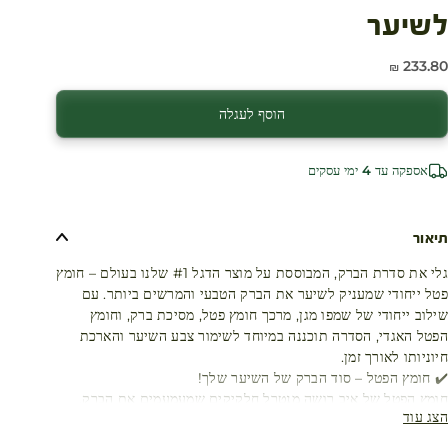
לשיער
חיר מבצע
233.80 ₪
עגלת קניות
הוסף לעגלה
אספקה עד 4 ימי עסקים
תיאור
גלי את סדרת הברק, המבוססת על מוצר הדגל #1 שלנו בעולם – חומץ
פטל ייחודי שמעניק לשיער את הברק הטבעי והמרשים ביותר. עם
שילוב ייחודי של שמפו מגן, מרכך חומץ פטל, מסיכת ברק, וחומץ
הפטל האגדי, הסדרה תוכננה במיוחד לשימור צבע השיער והארכת
חיוניותו לאורך זמן.
✔️ חומץ הפטל – סוד הברק של השיער שלך!
חומץ הפטל של איב רושה מנטרל חלקיקים שמעמעמים את הברק,
הצג עוד
ובכך מחדיר חיים לשיערך ומחזיר לו את הזוהר, גם אחרי חפיפות
רבות וחשיפה לנזקים סביבתיים.