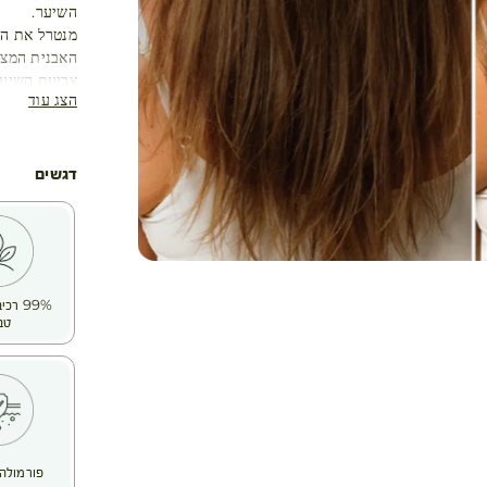
השיער.
מנטרל את הג
האבנית המצו
צביעת השיער
הצג עוד
חפיפה חוזרת 
נזקים סביבתי
והברק עם הז
דגשים
שלנו בחרו ב-RASPBERRY VINEGAR בשל יעילותו הידועה עוד מימי ק
הוא מנטרל א
עגלת קניות
הוא מחייה א
התוצאה : שיע
מרקם: מימי 
99% ר
טב
פורמולה 