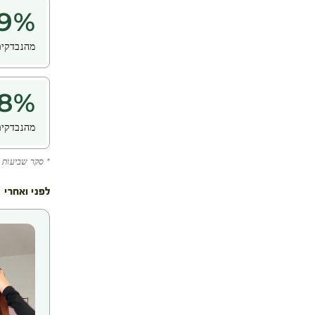
9
%
מהנבדקים
8
%
מהנבדקים
* סקר שביעות רצון ש
לפני ואחרי