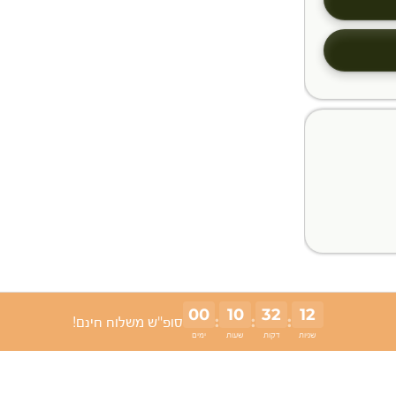
00
10
32
11
:
:
:
סופ"ש משלוח חינם!
שניות
דקות
שעות
ימים