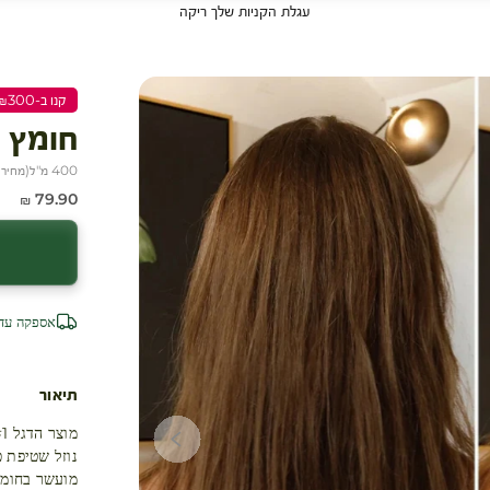
עגלת הקניות שלך ריקה
קנו ב-₪300 שלמו ₪200
חומץ 
400 מ"ל
(
מחיר ל-00
מחיר מבצע
79.90 ₪
אספקה עד 4 ימי עסק
תיאור
מוצר הדגל #1 של איב רושה בכל העולם!
נוזל שטיפת 
מועשר בחומץ