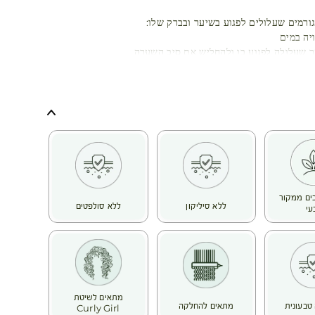
ורמים שעלולים לפגוע בשיער ובברק שלו:
יה במים
 שעלולה לפגוע בו ולהחליש את סיב השערה
ונשנית
ים (חמצון, שמש, זיהום וכו’) גורמים לצבע השיער לאבד מעוצמתו
מן
הודות לידע הייחודי שלהם בעולם הבוטני, חוקרי ה- Botanical Beauty®
דם,
ת האבנית המצויה במים שמקהה את סיב השערה בכל שטיפה. כך
ת הברק של שיער צבוע ועמום.
ר רך ומבריק.
קל
כיבים ממקור
ללא סיליקון
ללא סולפטים
עי
מתאים לשיטת
טבעונית
מתאים להחלקה
Curly Girl