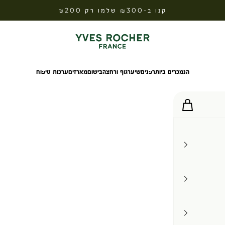
קנו ב-₪300 שלמו רק ₪200
Yves Rocher Israel
הנמכרים ביותר
פנים
שיער
גוף ורחצה
בישום
מארזים
ערכות טיפוח