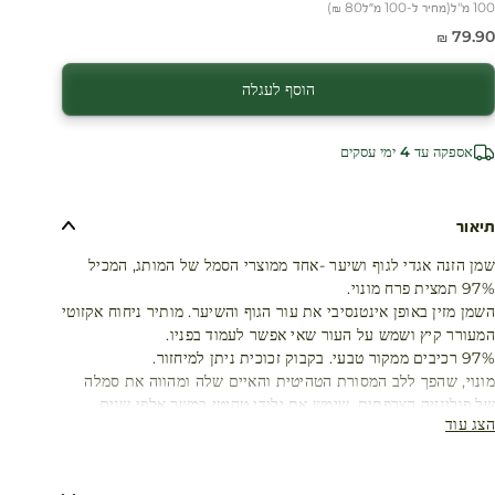
100 מ"ל
(
מחיר ל-100 מ״ל
80 ₪
)
חיר מבצע
79.90 ₪
הוסף לעגלה
אספקה עד 4 ימי עסקים
תיאור
שמן הזנה אגדי לגוף ושיער -אחד ממוצרי הסמל של המותג, המכיל
97% תמצית פרח מונוי.
השמן מזין באופן אינטנסיבי את עור הגוף והשיער. מותיר ניחוח אקזוטי
המעורר קיץ ושמש על העור שאי אפשר לעמוד בפניו.
97% רכיבים ממקור טבעי. בקבוק זכוכית ניתן למיחזור.
מונוי, שהפך ללב המסורת הטהיטית והאיים שלה ומהווה את סמלה
של פולינזיה הצרפתית, שימש את ילידי טהיטי במשך אלפי שנים
הצג עוד
בטיפוח השיער והעור עם אפקט ריכוך העור וההזנה שלו.
שמן מונוי מיוצר על ידי חליטת שמן קוקוס עם פרחי טיארה.
מתקשה לפעמים? שמן ההזנה המסורתי שמן מונוי מתעבה באופן