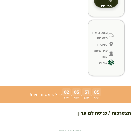
על
המועדון
מעקב אחר
הזמנות
סניפים
צרו איתנו
קשר
אודות
02
05
51
05
:
:
:
סופ"ש משלוח חינם!
שניות
דקות
שעות
ימים
הצטרפות / כניסה למועדון