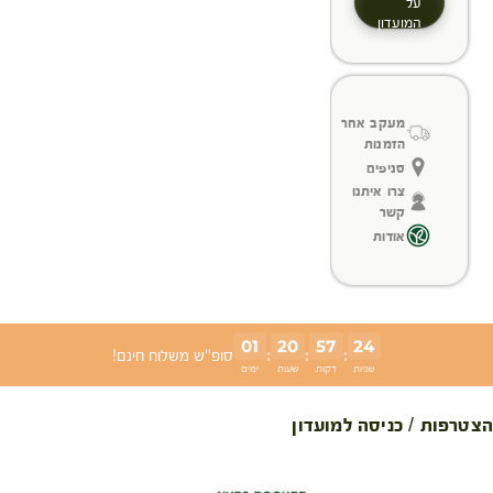
על
המועדון
מעקב אחר
הזמנות
סניפים
צרו איתנו
קשר
אודות
01
20
57
24
:
:
:
סופ"ש משלוח חינם!
שניות
דקות
שעות
ימים
הצטרפות / כניסה למועדון