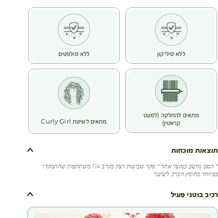
- תוקפנות סביבתית (חמצון, שמש, זיהום)
- שטיפות שמכהות את השיער
הודות למחקרי ה-Botanical Beauty® שלנו, חומץ הפטל נבחר
בשל יעילותו יוצאת הדופן המוכרת עוד מימי קדם – הוא נלחם
באבנית, מחזק את סיב השערה ומעניק לשיער צבע זוהר וברק
ללא סיליקון
ללא סולפטים
מתמשך.
תוצאה של שימוש בסט:
שיער מלא ברק, רך למגע ומוגן לאורך זמן.
מוצרי הסט:
- חומץ פטל לשיער מלא ברק - לשיער חסר זוהר - 400 מ"ל
- שמפו חומץ פטל להגברת ברק ושימור צבע השיער - 300 מ"ל
מתאים להחלקה (למעט
- מסיכת חומץ פטל להענקת ברק ושימור צבע השיער - 200 מ"ל
מתאים לשיטת Curly Girl
קראטין)
תוצאות מוכחות
* הסט נחשב כמוצר אחד * סקר שביעות רצון בקרב 114 משתתפות שהתמקדו
במיוחד בחומץ הברק לשיער
רכיב בוטני פעיל