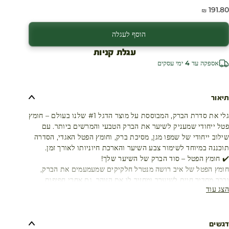
חיר מבצע
191.80 ₪
הוסף לעגלה
עגלת קניות
אספקה עד 4 ימי עסקים
תיאור
גלי את סדרת הברק, המבוססת על מוצר הדגל #1 שלנו בעולם – חומץ
פטל ייחודי שמעניק לשיער את הברק הטבעי והמרשים ביותר. עם
שילוב ייחודי של שמפו מגן, מסיכת ברק, וחומץ הפטל האגדי, הסדרה
תוכננה במיוחד לשימור צבע השיער והארכת חיוניותו לאורך זמן.
✔️ חומץ הפטל – סוד הברק של השיער שלך!
חומץ הפטל של איב רושה מנטרל חלקיקים שמעמעמים את הברק,
ובכך מחדיר חיים לשיערך ומחזיר לו את הזוהר, גם אחרי חפיפות
הצג עוד
רבות וחשיפה לנזקים סביבתיים.
✔️ מנטרל את הגורמים המכבידים על ברק השיער שלך:
- אבנית המים
- צביעות חוזרות ונשנות
דגשים