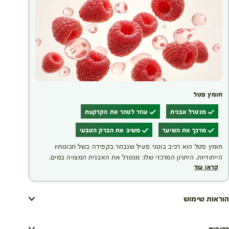
חומץ פטל
מנטרל אבנית
עוזר לטהר את הקרקפת
מרכך את השיער
משיב את הברק הטבעי
חומץ פטל הוא רכיב בוטני פעיל שנבחר בקפידה בשל תכונותיו
הייחודיות. היתרון המרכזי שלו: מנטרל את האבנית המצויה במים.
קראו עוד
צביעת שיער עלולה לפגוע בו; מעטפת סיב השערה נפתחת כדי
לאפשר לצבע להיספג פנימה, ולכן צביעה תכופה מדי עלולה להחליש
את השערה. התוצאה של השימוש ברכיב זה היא מראה שיער קורן,
הוראות שימוש
זוהר ומלא חיוניות.
רכיבים