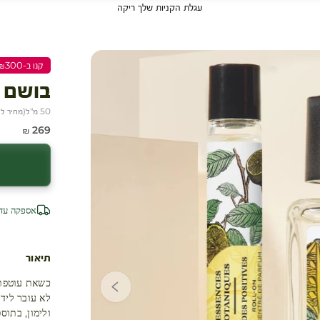
עגלת הקניות שלך ריקה
קנו ב-₪300 שלמו ₪200
בושם א
50 מ"ל
(
מחיר ל-100 מ״
מחיר מבצע
269 ₪
אספקה עד 4 ימי עסק
תיאור
לא עובר ליד
ולימון, בתוס