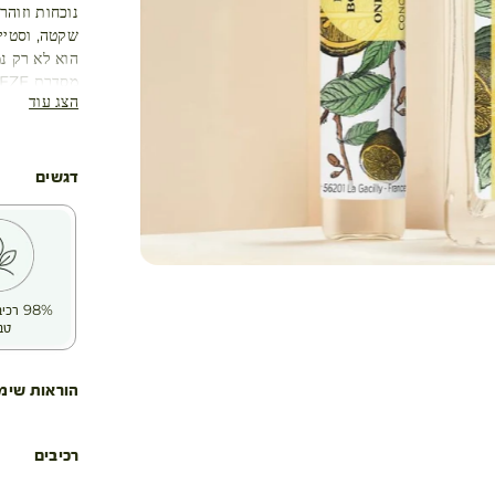
נוכחות וזוהר
שקטה, וסטיי
הוא לא רק נמ
מסדרת FRENCH BREEZE - כשטבע פוגש יוקרה
הצג עוד
דגשים
98% ר
טב
הוראות שימ
רכיבים