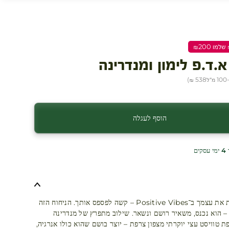
.ד.פ לימון ומנדרינה
ל
538 ₪
)
הוסף לעגלה
ים
כשאת עוטפת את עצמך ב־Positive Vibes – קשה לפספס אותך. הניחוח הזה
 – הוא נכנס, משאיר רושם ונשאר. שילוב מתפרץ של מנדרינה
פת טוויסט עצי יוקרתי מצפון צרפת – יוצר בושם שהוא כולו אנרגיה,