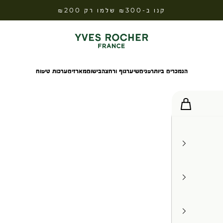
קנו ב-₪300 שלמו רק ₪200
Yves Rocher Israel
הנמכרים ביותר
פנים
שיער
גוף ורחצה
בישום
מארזים
ערכות טיפוח