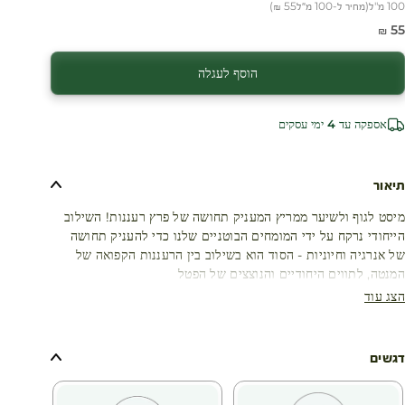
100 מ"ל
(
מחיר ל-100 מ״ל
55 ₪
)
חיר מבצע
55 ₪
הוסף לעגלה
אספקה עד 4 ימי עסקים
תיאור
מיסט לגוף ולשיער ממריץ המעניק תחושה של פרץ רעננות! השילוב
הייחודי נרקח על ידי המומחים הבוטניים שלנו כדי להעניק תחושה
של אנרגיה וחיוניות - הסוד הוא בשילוב בין הרעננות הקפואה של
המנטה, לתווים היחודיים והנוצצים של הפטל
הצג עוד
דגשים