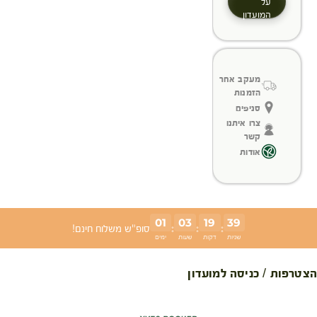
על
המועדון
מעקב אחר
הזמנות
סניפים
צרו איתנו
קשר
אודות
01
03
19
39
:
:
:
סופ"ש משלוח חינם!
שניות
דקות
שעות
ימים
הצטרפות / כניסה למועדון