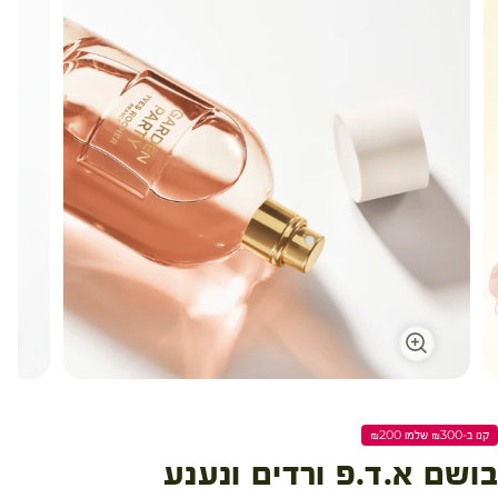
עגלת קניות
קנו ב-₪300 שלמו ₪200
בושם א.ד.פ ורדים ונענע