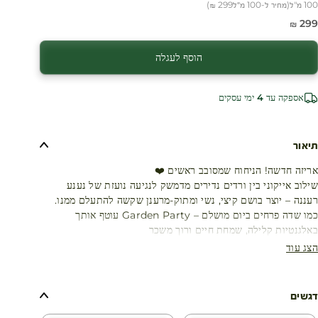
100 מ"ל
(
מחיר ל-100 מ״ל
299 ₪
)
חיר מבצע
299 ₪
הוסף לעגלה
אספקה עד 4 ימי עסקים
תיאור
אריזה חדשה! הניחוח שמסובב ראשים ❤️
שילוב אייקוני בין ורדים נדירים מדמשק לנגיעה נועזת של נענע
רעננה – יוצר בושם קיצי, נשי ומתוק-מרענן שקשה להתעלם ממנו.
כמו שדה פרחים ביום מושלם – Garden Party עוטף אותך
באלגנטיות קלילה, שמחת חיים ורוך משכר
הצג עוד
דגשים