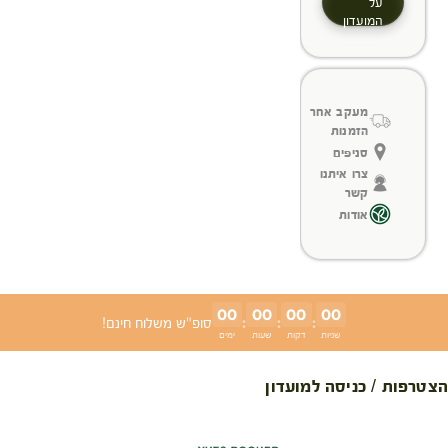
על
המועדון
מעקב אחר
הזמנות
סניפים
צרו איתנו
קשר
אודות
00
00
00
00
:
:
:
סופ"ש משלוח חינם!
שניות
דקות
שעות
ימים
הצטרפות / כניסה למועדון