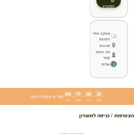
על
המועדון
מעקב אחר
הזמנות
סניפים
צרו איתנו
קשר
אודות
00
17
18
20
:
:
:
סופ"ש משלוח חינם!
שניות
דקות
שעות
ימים
הצטרפות / כניסה למועדון