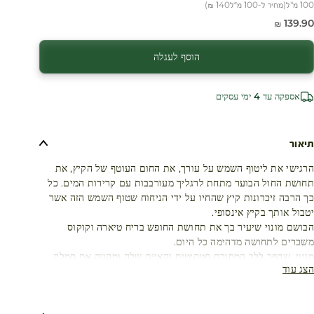
100 מ"ל
(
מחיר ל-100 מ״ל
140 ₪
)
חיר מבצע
139.90 ₪
הוסף לעגלה
אספקה עד 4 ימי עסקים
תיאור
הרגישי את ליטוף השמש על עורך, את החום העוטף של הקיץ, את
תחושת החול הבוער מתחת לרגליך מעורבבות עם קרירות המים. כל
כך הרבה זיכרונות קיץ שהחיו על ידי הניחוח שטוף השמש הזה אשר
יטבול אותך בקיץ אינסופי.
הבושם מונוי שיעיר בך את תחושת החופש בריח טיארה וקוקוס
משכרים לתחושה מדהימה כל היום.
מונוי, שהפך ללב המסורת הטהיטית והאיים שלה ומהווה את סמלה
הצג עוד
של פולינזיה הצרפתית, שימש את ילידי טהיטי במשך אלפי שנים
בטיפוח השיער והעור עם אפקט ריכוך העור וההזנה שלו.
שמן מונוי מיוצר על ידי חליטת שמן קוקוס עם פרחי טיארה.