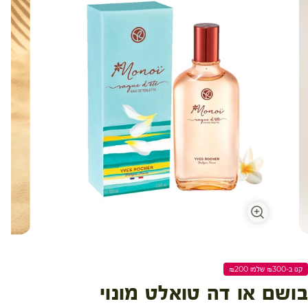
עגלת קניות
קנו ב-₪300 שלמו ₪200
בושם או דה טואלט מונוי