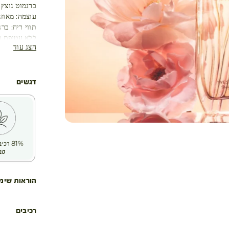
ברגמוט נוצץ 
עוצמה: מאוזנ
תווי ריח: ברג
ללא עטיפת פ
הצג עוד
דגשים
81% ר
טב
הוראות שימ
רכיבים