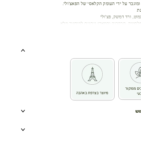
ומוגבר על ידי העומק הקלאסי של הפאצ'ולי.
ת
מוט, ורד דמשק, פצ'ולי
לסטיק, הבקבוק והמארז ניתנים למיחזור מלא
כיבים ממקור
מיוצר בצרפת באהבה
עי
וש