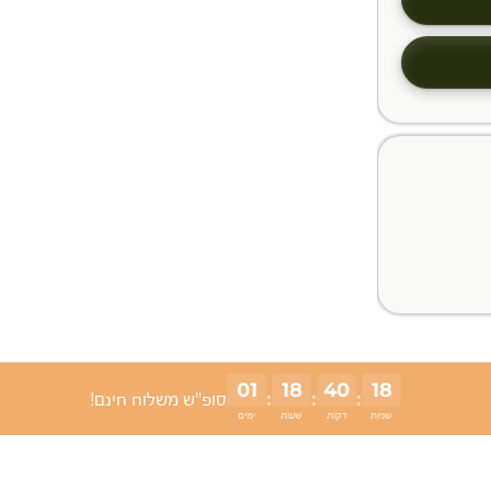
01
18
40
17
:
:
:
סופ"ש משלוח חינם!
שניות
דקות
שעות
ימים