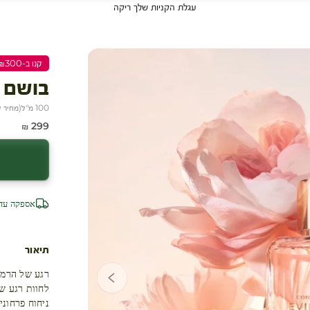
עגלת הקניות שלך ריקה
קנו ב-₪300 שלמו ₪200
בושם א
100 מ"ל
(
מחיר ל-100 
מחיר מבצע
299 ₪
אספקה עד 4 ימי עסק
תיאור
לחוות רגע ש
ניחוח פרחוני