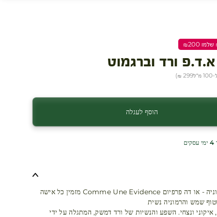
.ד.פ ורד וברגמוט
מ״ל
299 ₪
)
הוסף לעגלה
ים
רגע של הרמוניה - או דה פרפיום Comme Une Evidence מזמין כל אישה
טוף שמש והרמוניה נשית
, איקוני ונצחי. השפע והנשיות של ורד דמשק, המתגלה על ידי