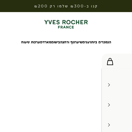
קנו ב-₪300 שלמו רק ₪200
Yves Rocher Israel
הנמכרים ביותר
פנים
שיער
גוף ורחצה
בישום
מארזים
ערכות טיפוח