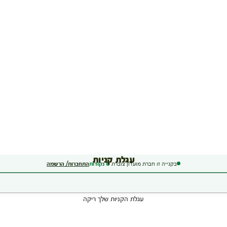
עגלת קניות
בקנייה זו חברת מועדון צוברת
0
נקודות
התחברות/ הרשמה
עגלת הקניות שלך ריקה