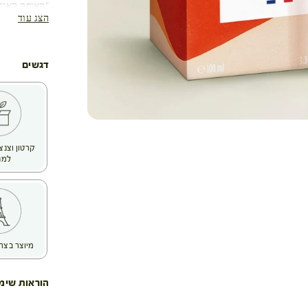
"האופק האינ
הצג עוד
קרירות הצלל
דגשים
קרטון וצנצ
למח
מיוצר בצר
הוראות שימ