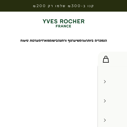
קנו ב-₪300 שלמו רק ₪200
Yves Rocher Israel
הנמכרים ביותר
פנים
שיער
גוף ורחצה
בישום
מארזים
ערכות טיפוח