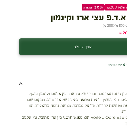
30% הנחה
.ד.פ עצי ארז וקינמון
מ״ל
299 ₪
)
מבצע
20
הוסף לעגלה
ים
ין ניחוח עצי,נוכח וחריף של עץ ארז, עץ אלגום וקינמון עוטף.
ים. תני לעצמך להיות עטופה בהילה של אור זהוב. המקום שבו
ת וופוגשת קרירות של צל במדבר. מציאת נחמה בדואליות הזו
לה.
Voile d'Ocre Eau de Parfum הוא מפגש חושני בין ארז מתובל, עץ אלגום
.