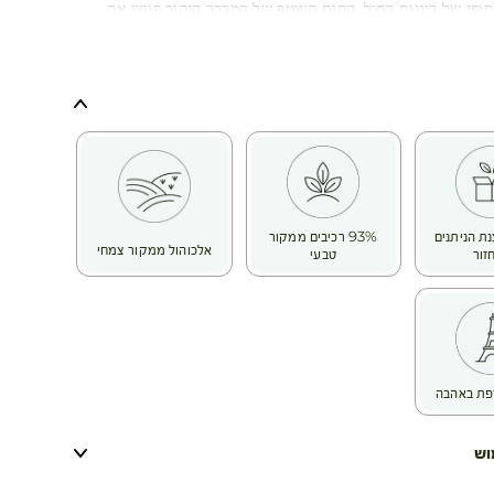
סופי של דיונות החול, החום העוטף של המדבר הזהוב פוגש את
ים. »
נת הניתנים
93% רכיבים ממקור
אלכוהול ממקור צמחי
זור
טבעי
פת באהבה
וש