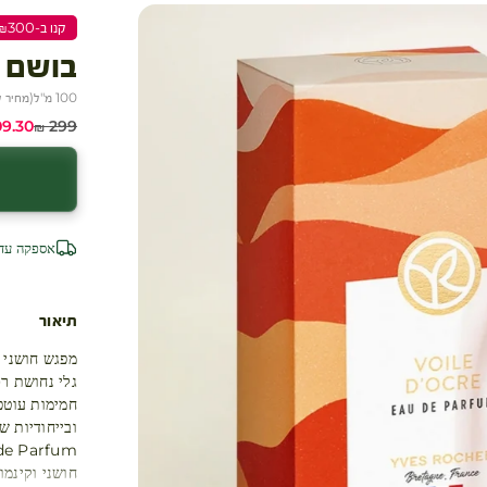
קנו ב-₪300 שלמו ₪200
בושם א
100 מ"ל
(
מחיר ל-100 
מחיר רגיל
מחיר 
9.30 ₪
299 ₪
אספקה עד 4 ימי עסק
תיאור
מפגש חושני ב
גלי נחושת רכ
חמימות עוטפ
ובייחודיות ש
חושני וקינמון