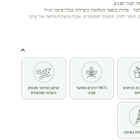
הר לעור הפנים.
לובל - סדרת בוסטר הנלחמת ביעילות בכלל סימני הגיל:
, חוסר לחות, קמטים וקמטוטים, אובדן מוצקות,מראה עור עייף,
 עומק הקמטים מופחת, העור אלסטי, מרקמו חלק, זוהר ואחיד יותר.
ושמנים מינרליים.
וק הניתנים
96% רכיבים ממקור
קרטון המיוצר מעצים
זור
טבעי
ביערות מפוקחים
פת באהבה