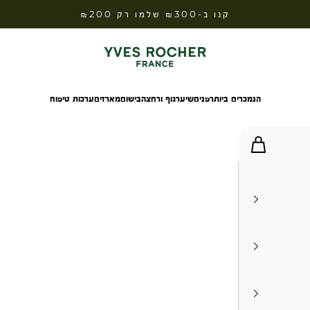
קנו ב-₪300 שלמו רק ₪200
Yves Rocher Israel
הנמכרים ביותר
פנים
שיער
גוף ורחצה
בישום
מארזים
ערכות טיפוח