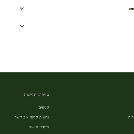
וש
סניפים ונגישות
סניפים
חות
נגישות סניפי איב רושה
הסדרי נגישות