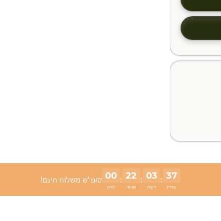
00
22
03
36
:
:
:
סופ"ש משלוח חינם!
שניות
דקות
שעות
ימים