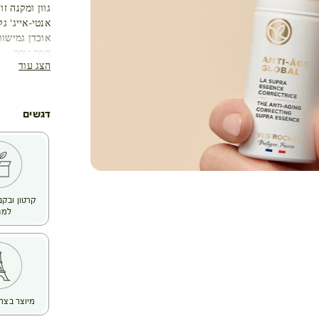
גוון ומקנה זו
אנטי-אייג' ג
אובדן גמישות
חסר זוהר.
הצג עוד
יום אחר יום:
96% רכיבים ממקור טבעי.
נטול פרבנים 
דגשים
קרטון ובקב
למח
מיוצר בצר