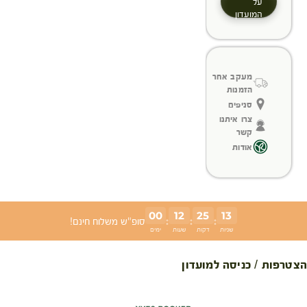
על
המועדון
מעקב אחר
הזמנות
סניפים
צרו איתנו
קשר
אודות
00
12
25
12
:
:
:
סופ"ש משלוח חינם!
שניות
דקות
שעות
ימים
הצטרפות / כניסה למועדון