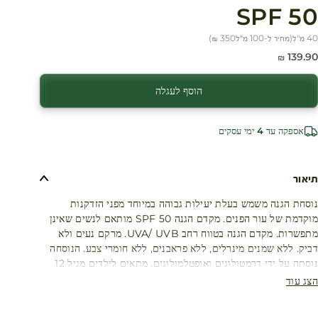
SPF 50
40 מ"ל
(
מחיר ל-100 מ״ל
350 ₪
)
חיר מבצע
139.90 ₪
הוסף לעגלה
אספקה עד 4 ימי עסקים
תיאור
נוסחת הגנה משמש בעלת יעילות גבוהה במיוחד מפני הזדקנות
מוקדמת של עור הפנים. מקדם הגנה SPF 50 מותאם לנשים שאינן
מתפשרות. מקדם הגנה בטווח רחב UVA/ UVB. מרקם נעים ולא
דביק. ללא שמנים מינרלים, ללא פראבנים, ללא חומרי צבע. הנוסחה
נוסתה על ידי דרמטולוגים ואופטלמולוגים. מתאים לילדים מגיל 12
הצג עוד