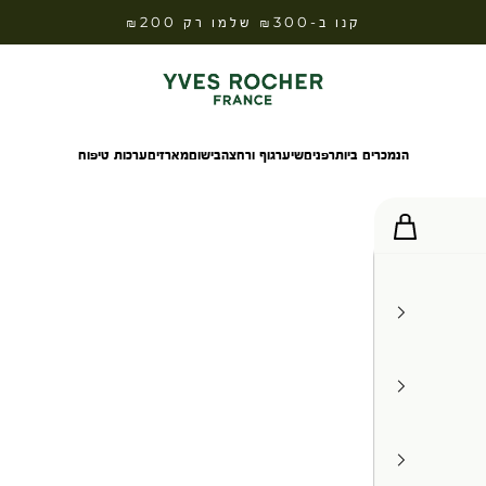
קנו ב-₪300 שלמו רק ₪200
Yves Rocher Israel
הנמכרים ביותר
פנים
שיער
גוף ורחצה
בישום
מארזים
ערכות טיפוח