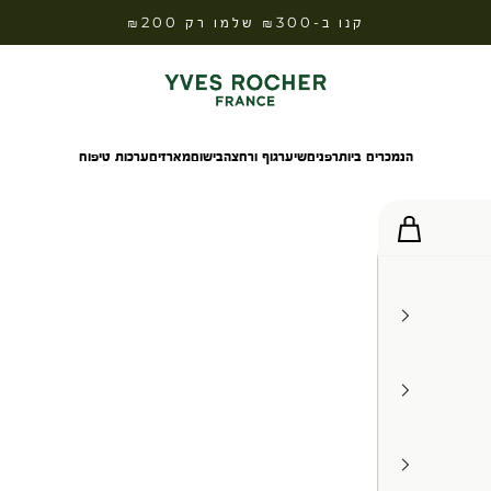
קנו ב-₪300 שלמו רק ₪200
Yves Rocher Israel
הנמכרים ביותר
פנים
שיער
גוף ורחצה
בישום
מארזים
ערכות טיפוח