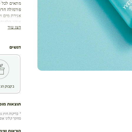
מתאים לכל סו
פורמולה חדש
אגירת מים ול
אידוי הלחות
הצג עוד
ליצירת פעולת
יעילות מוכח
מיד עם תחיל
+15% לחות 30 דקות לאחר היישום **
דגשים
ירידה של 4% בטמפרטורת העור **
לאחר חודש ש
96% מהנבדקים טענו שהעיניים שלהם מוארות יותר ****
93% מהנבדקים טענו שסימני העייפות מופחתים ****
בקבוק הני
תוצאות מוכ
מחקר קליני אובייקטיבי שנערך על 22 
הוראות שימ