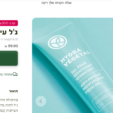
עגלת הקניות שלך ריקה
קנו ב-₪300 שלמו ₪200
ג'ל עי
15 מ"ל
(
מחיר ל-100 מ״ל
מחיר מבצע
99.90 ₪
אספקה עד 4 ימי עסק
תיאור
פורמולה חדש
ג'ל לחות מרע
העייפות (כמו