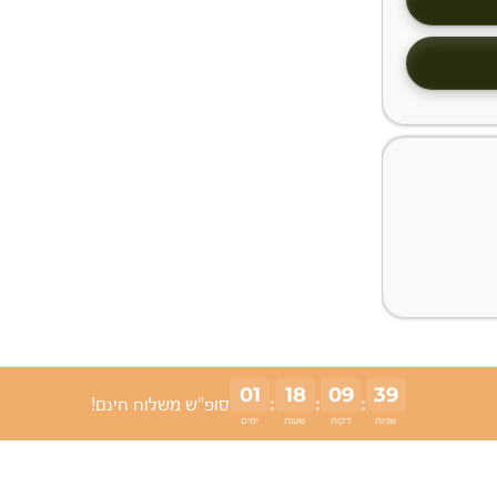
01
18
09
38
:
:
:
סופ"ש משלוח חינם!
שניות
דקות
שעות
ימים