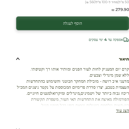
50 מ"ל
(
מחיר ל-100 מ״ל
560 ₪
)
חיר מבצע
279.90 ₪
הוסף לעגלה
אספקה עד 4 ימי עסקים
תיאור
קרם יום המעניק לחות לעור הפנים ומותיר אותו רך וקטיפתי.
ללא שמן מינרלי וצבעים.
מדעני איב רושה - מובילת המחקר הבוטני והשימוש בהתחדשות
העצמית בטבע, יצרו סדרת פרימיום המבוססת על נקטר ניצנים המכיל
ריכוז גבוה ביותר של ויטמינים,מינרלים ומיקרואלמנטים חיוניים.
הפורמולה מאיצה את התחדשות תאי העור, משפרת תקשורת
בין-תאית ונלחמת ביעילות יוצאת דופן בכל סימני הגיל.
הצג עוד
משפרת את תפקוד העור כבר לאחר (1)72 שעות(1) של שימוש.
הסדרה מכילה מעל 94% רכיבים טבעיים.