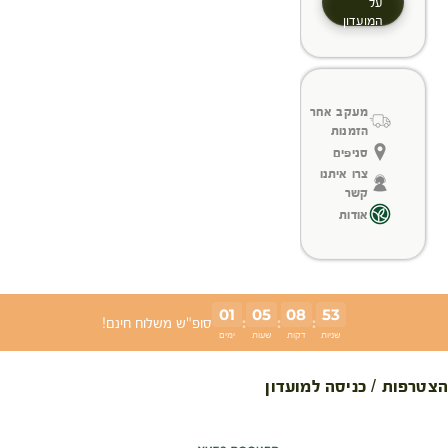
על
המועדון
מעקב אחר
הזמנות
סניפים
צרו איתנו
קשר
אודות
01
05
08
53
:
:
:
סופ"ש משלוח חינם!
שניות
דקות
שעות
ימים
הצטרפות / כניסה למועדון