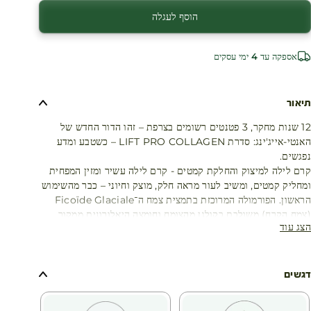
הוסף לעגלה
אספקה עד 4 ימי עסקים
תיאור
12 שנות מחקר, 3 פטנטים רשומים בצרפת – זהו הדור החדש של
האנטי-אייג'ינג: סדרת LIFT PRO COLLAGEN – כשטבע ומדע
נפגשים.
קרם לילה למיצוק והחלקת קמטים - קרם לילה עשיר ומזין המפחית
ומחליק קמטים, ומשיב לעור מראה חלק, מוצק וחיוני – כבר מהשימוש
הראשון. הפורמולה המרוכזת בתמצית צמח ה־Ficoïde Glaciale
(צמח הקרח) משולבת בקולגן מהצומח וחומצה היאלורונית ממקור
הצג עוד
טבעי, לפעולת ליפטינג מתמשכת לילה אחר לילה. מתאים לכל סוגי
העור.
דגשים