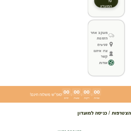
על
המועדון
מעקב אחר
הזמנות
סניפים
צרו איתנו
קשר
אודות
00
00
00
00
:
:
:
סופ"ש משלוח חינם!
שניות
דקות
שעות
ימים
הצטרפות / כניסה למועדון