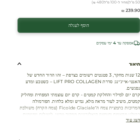
50 מ"ל
(
מחיר ל-100 מ״ל
480 ₪
)
חיר מבצע
239.90 ₪
הוסף לעגלה
אספקה עד 4 ימי עסקים
תיאור
12 שנות מחקר, 3 פטנטים רשומים בצרפת – זהו הדור החדש של
האנטי-אייג'ינג: סדרת LIFT PRO COLLAGEN – כשטבע ומדע
נפגשים.
קרם יום למילוי והחלקת קמטים - קרם יום עוצמתי המפחית ומחליק
קמטים, משיב לעור מראה מלא, גמיש ומלא בלחות. הפורמולה
המרוכזת בתמצית צמח ה־Ficoïde Glaciale (צמח הקרח) משולבת
בקולגן מהצומח וחומצה היאלורונית ממקור טבעי, ליעילות יומיומית
הצג עוד
בהחלקת קמטים והענקת לחות. מתאים לכל סוגי העור.