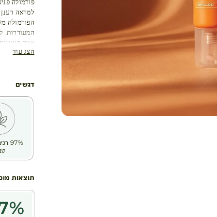
פורמולה פנינ
למראה רענן 
הפורמולה משל
המעוררות, לס
אזור העיניים
הצג עוד
מוחלקים עם 
✔️ יתרונות:
✅ מפחית מרא
דגשים
✅ מסייע בהח
✅ מעניק לחו
✅ תורם למראה
✅ מתאים לכל
97% ר
טב
תוצאות מוכ
7
%