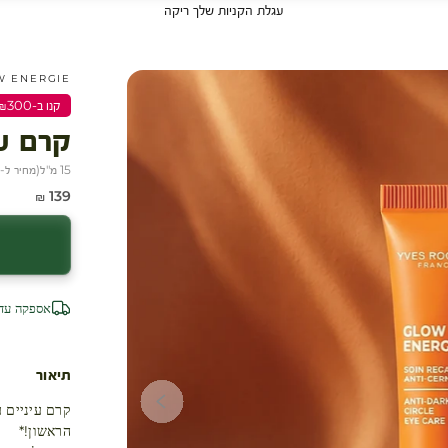
עגלת הקניות שלך ריקה
GLOW ENERGIE - 
קנו ב-₪300 שלמו ₪200
קרם עי
15 מ"ל
(
מחיר ל-100 מ״ל
מחיר מבצע
139 ₪
אספקה עד 4 ימי עסק
עגלת קניות
תיאור
הראשון!*