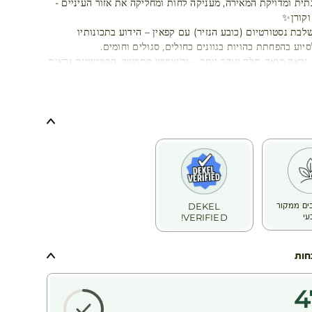
תית ומדויקת המאירה, מעניקה לחות ומחליקה את אזור העיניים -
וקורן✨
בת נסטורטיום (כובע הנזיר) עם קפאין – הידוע בתכונותיו
יוע בהפחתת כהויות בגוונים כחולים, סגולים וחומים.
 נראה מואר, חלק וזוהר יותר – ובשימוש מתמשך, הקמטוטים נראים
פחות כהויות.
ה כהויות מתחת לעיניים
לקת קמטוטים באזור העיניים
ת ומרכך את העור העדין סביב העיניים
 עיניים רענן, מואר ונינוח יותר
 סוגי העור
כיבים ממקור
DEKEL
עי
VERIFIED!
חות
4