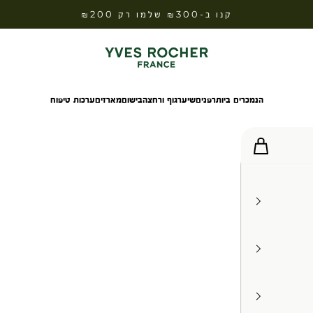
קנו ב-₪300 שלמו רק ₪200
Yves Rocher Israel
הנמכרים ביותר
פנים
שיער
גוף ורחצה
בישום
מארזים
ערכות טיפוח