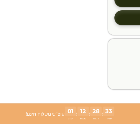
01
12
28
32
:
:
:
סופ"ש משלוח חינם!
שניות
דקות
שעות
ימים